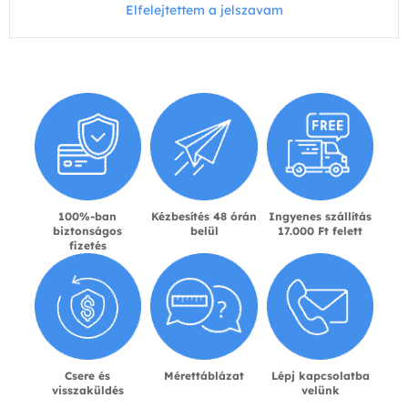
Elfelejtettem a jelszavam
100%-ban
Kézbesítés 48 órán
Ingyenes szállítás
biztonságos
belül
17.000 Ft felett
fizetés
Csere és
Mérettáblázat
Lépj kapcsolatba
visszaküldés
velünk