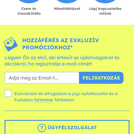
Csere és
Mérettáblázat
Lépj kapcsolatba
visszaküldés
velünk
HOZZÁFÉRÉS AZ EXKLUZÍV
PROMÓCIÓKHOZ*
Legyen Ön az első, aki értesül az újdonságokról és
akciókról, ha regisztrálja e-mail-címét!
FELIRATKOZÁS
Elolvastam és elfogadom a jogi nyilatkozatot és a
Funidelia
feltételek
feltételeit.
ÜGYFÉLSZOLGÁLAT