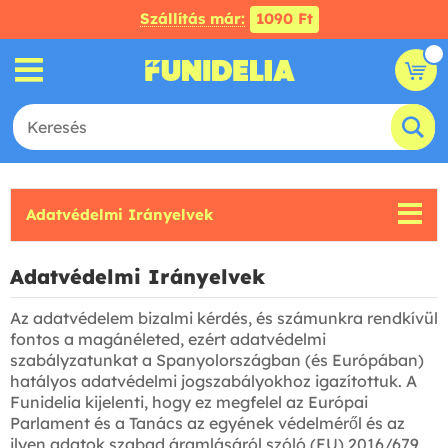
Szállítás már:
1090 Ft
Adatvédelmi Irányelvek
Adatvédelmi Irányelvek
Az adatvédelem bizalmi kérdés, és számunkra rendkívül
fontos a magánéleted, ezért adatvédelmi
szabályzatunkat a Spanyolországban (és Európában)
hatályos adatvédelmi jogszabályokhoz igazítottuk. A
Funidelia kijelenti, hogy ez megfelel az Európai
Parlament és a Tanács az egyének védelméről és az
ilyen adatok szabad áramlásáról szóló (EU) 2016/679