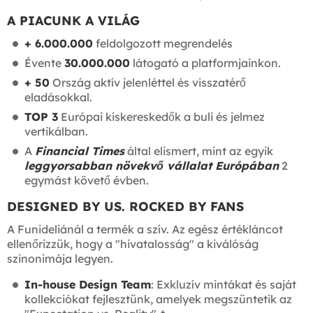
A PIACUNK A VILÁG
+ 6.000.000
feldolgozott megrendelés
Évente
30.000.000
látogató a platformjainkon.
+ 50
Ország aktív jelenléttel és visszatérő
eladásokkal.
TOP 3
Európai kiskereskedők a buli és jelmez
vertikálban.
A
Financial Times
által elismert, mint az egyik
leggyorsabban növekvő vállalat Európában
2
egymást követő évben.
DESIGNED BY US. ROCKED BY FANS
A Funideliánál a termék a szív. Az egész értékláncot
ellenőrizzük, hogy a "hivatalosság" a kiválóság
szinonimája legyen.
In-house Design Team
: Exkluzív mintákat és saját
kollekciókat fejlesztünk, amelyek megszüntetik az