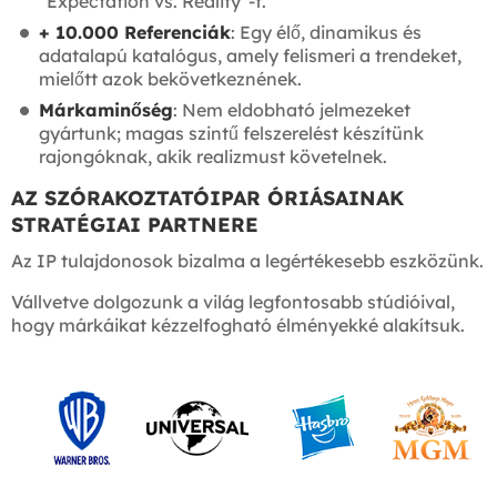
"Expectation vs. Reality"-t.
+ 10.000 Referenciák
: Egy élő, dinamikus és
adatalapú katalógus, amely felismeri a trendeket,
mielőtt azok bekövetkeznének.
Márkaminőség
: Nem eldobható jelmezeket
gyártunk; magas szintű felszerelést készítünk
rajongóknak, akik realizmust követelnek.
AZ SZÓRAKOZTATÓIPAR ÓRIÁSAINAK
STRATÉGIAI PARTNERE
Az IP tulajdonosok bizalma a legértékesebb eszközünk.
Vállvetve dolgozunk a világ legfontosabb stúdióival,
hogy márkáikat kézzelfogható élményekké alakítsuk.