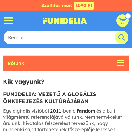
Szállítás már:
1090 Ft
Rólunk
Kik vagyunk?
FUNIDELIA: VEZETŐ A GLOBÁLIS
ÖNKIFEJEZÉS KULTÚRÁJÁBAN
Egy digitális vízióból
2011
-ben a
fandom
és a buli
világméretű referenciájává váltunk. Nem termékeket
árulunk; hivatalos felszerelést tervezünk, hogy
mindenki saját történetének főszereplője lehessen.