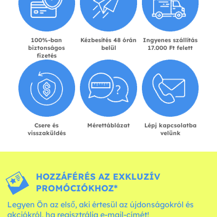
100%-ban
Kézbesítés 48 órán
Ingyenes szállítás
biztonságos
belül
17.000 Ft felett
fizetés
Csere és
Mérettáblázat
Lépj kapcsolatba
visszaküldés
velünk
HOZZÁFÉRÉS AZ EXKLUZÍV
PROMÓCIÓKHOZ*
Legyen Ön az első, aki értesül az újdonságokról és
akciókról, ha regisztrálja e-mail-címét!