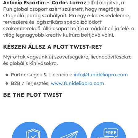
Antonio Escartín
és
Carlos Larraz
által alapítva, a
Funiglobal csoport azért született, hogy megtörje a
stagnáló iparág szabályait. Ma egy e-kereskedelemre,
tervezésre és logisztikára specializálódott
szakemberekből álló csapat hajtja a márkát célja felé: a
világ legnagyobb kreatív kultúra boltjává válni.
KÉSZEN ÁLLSZ A PLOT TWIST-RE?
Nyitottak vagyunk új szövetségekre, licencbővítésekre
és globális kihívásokra.
Partnerségek & Licenciák:
info@funideliapro.com
B2B / Terjesztés:
www.funideliapro.com
BE THE PLOT TWIST