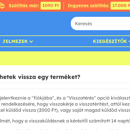
Szállítás már:
1090 Ft
Ingyenes szállítás:
17.000 F
JELMEZEK
KIEGÉSZÍTŐK
etek vissza egy terméket?
 jelentkeznie a "fiókjába", és a "Visszatérés" opció kiválasz
l rendelkezésére, hogy visszakérje a visszatérítést, attól 
el küldöd vissza (2000 Ft), vagy saját magad küldöd vissz
elmét, hogy a visszaküldésnek a kéréstől számított 14 naptá