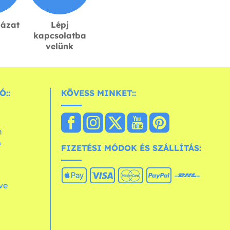
lázat
Lépj
kapcsolatba
velünk
Ó::
KÖVESS MINKET::
n
&
FIZETÉSI MÓDOK ÉS SZÁLLÍTÁS:
ve