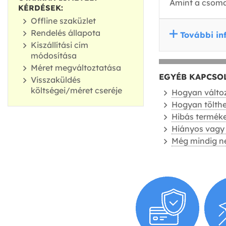
Amint a csomag
KÉRDÉSEK:
Offline szaküzlet
Rendelés állapota
További in
Kiszállítási cím
módosítása
Méret megváltoztatása
EGYÉB KAPCSO
Visszaküldés
költségei/méret cseréje
Hogyan válto
Hogyan tölth
Hibás terméke
Hiányos vagy 
Még mindig ne