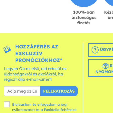
100%-ban
Kézb
biztonságos
ór
fizetés
HOZZÁFÉRÉS AZ
ÜGYFÉ
EXKLUZÍV
PROMÓCIÓKHOZ*
R
Legyen Ön az első, aki értesül az
NYOMON
újdonságokról és akciókról, ha
regisztrálja e-mail-címét!
FELIRATKOZÁS
Elolvastam és elfogadom a jogi
nyilatkozatot és a Funidelia
feltételek