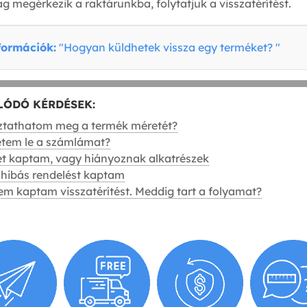
 megérkezik a raktárunkba, folytatjuk a visszatérítést.
formációk:
"Hogyan küldhetek vissza egy terméket? "
LÓDÓ KÉRDÉSEK:
ztathatom meg a termék méretét?
etem le a számlámat?
t kaptam, vagy hiányoznak alkatrészek
hibás rendelést kaptam
m kaptam visszatérítést. Meddig tart a folyamat?