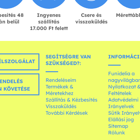
esítés 48
Ingyenes
Csere és
Mérettáb
án belül
szállítás
visszaküldés
17.000 Ft felett
SEGÍTSÉGRE VAN
INFORMÁCI
LSZOLGÁLAT
SZÜKSÉGED?:
Funidelia a
Rendeléseim
nagyvilágba
ENDELÉS
Termékek &
Nyilatkozat 
 KÖVETÉSE
Méretekhez
Feltételek
Szállítás & Kézbesítés
Adatvédelmi
Visszaküldés
Irányelvek
További Kérdések
Sütik Irányel
Elállási jog
Sitemap
Rólunk