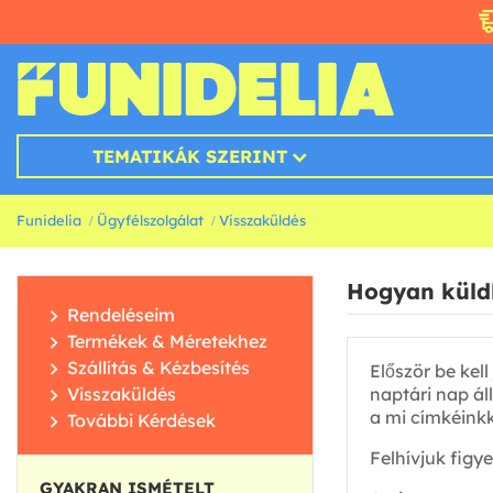
TEMATIKÁK SZERINT
Funidelia
Ügyfélszolgálat
Visszaküldés
Hogyan küldh
Rendeléseim
Termékek & Méretekhez
Szállítás & Kézbesítés
Először be kell
Visszaküldés
naptári nap ál
a mi címkéinkk
További Kérdések
Felhívjuk figy
GYAKRAN ISMÉTELT