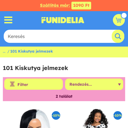
Szállítás már:
1090 Ft
...
101 Kiskutya jelmezek
101 Kiskutya jelmezek
Filter
2
találat
-10%
-10%