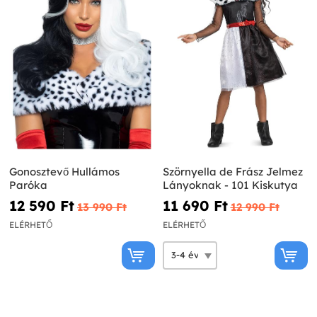
Gonosztevő Hullámos
Szörnyella de Frász Jelmez
Paróka
Lányoknak - 101 Kiskutya
12 590 Ft‎
11 690 Ft‎
13 990 Ft‎
12 990 Ft‎
ELÉRHETŐ
ELÉRHETŐ