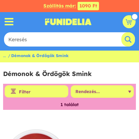
Szállítás már:
1090 Ft
...
Démonok & Ördögök Smink
Démonok & Ördögök Smink
Filter
1
találat