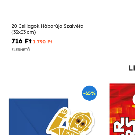
20 Csillagok Háborúja Szalvéta
(33x33 cm)
716 Ft‎
1 790 Ft‎
ELÉRHETŐ
L
-65%