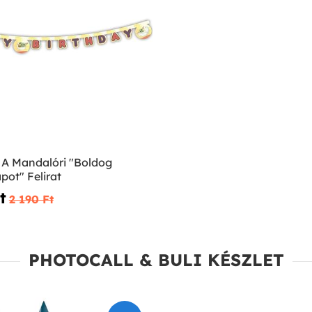
 A Mandalóri "Boldog
pot" Felirat
‎
2 190 Ft‎
PHOTOCALL & BULI KÉSZLET