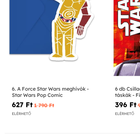
6. A Force Star Wars meghívók -
6 db Csill
Star Wars Pop Comic
táskák - F
627 Ft‎
396 Ft‎
1 790 Ft‎
9
ELÉRHETŐ
ELÉRHETŐ