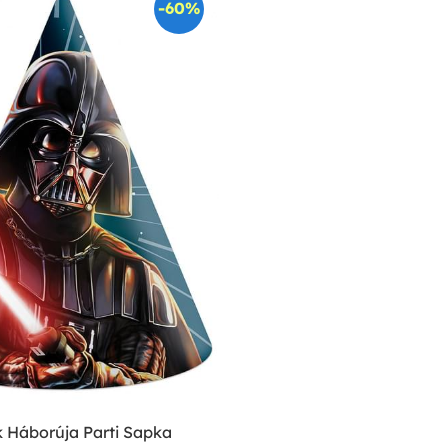
-60%
k Háborúja Parti Sapka