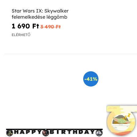
Star Wars IX: Skywalker
felemelkedése léggömb
1 690 Ft‎
3 490 Ft‎
ELÉRHETŐ
-41%