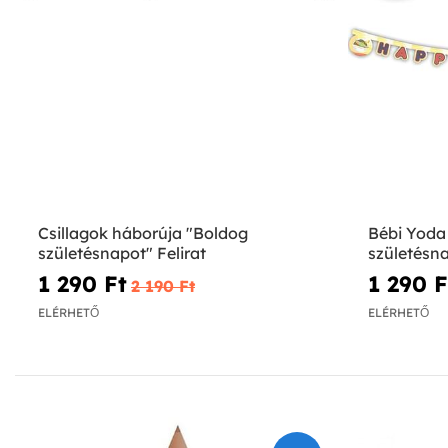
Csillagok háborúja "Boldog
Bébi Yoda
születésnapot" Felirat
születésna
1 290 Ft‎
1 290 Ft
2 190 Ft‎
ELÉRHETŐ
ELÉRHETŐ