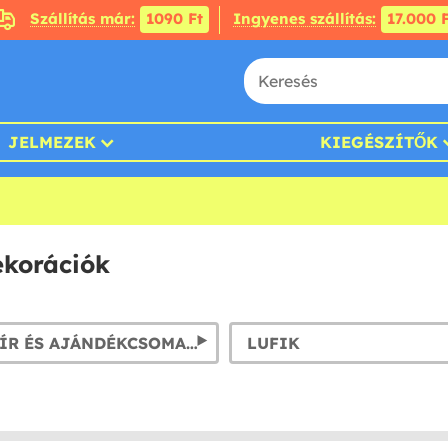
Szállítás már:
1090 Ft
Ingyenes szállítás:
17.000 F
JELMEZEK
KIEGÉSZÍTŐK
ekorációk
LEVÉLPAPÍR ÉS AJÁNDÉKCSOMAGOLÁS
LUFIK