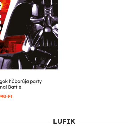
agok háborúja party
inal Battle
90 Ft‎
LUFIK