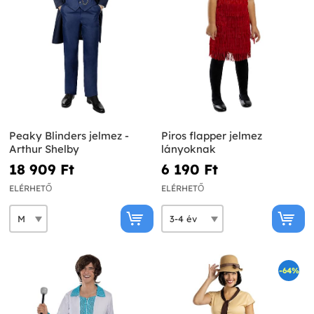
Peaky Blinders jelmez -
Piros flapper jelmez
Arthur Shelby
lányoknak
18 909 Ft‎
6 190 Ft‎
ELÉRHETŐ
ELÉRHETŐ
-64%