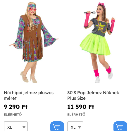
Női hippi jelmez pluszos
80'S Pop Jelmez Nőknek
méret
Plus Size
9 290 Ft‎
11 590 Ft‎
ELÉRHETŐ
ELÉRHETŐ