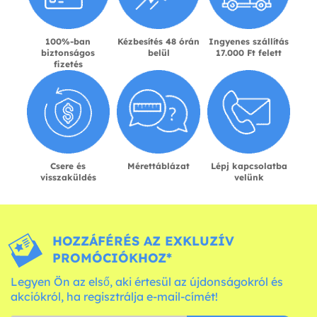
100%-ban
Kézbesítés 48 órán
Ingyenes szállítás
biztonságos
belül
17.000 Ft felett
fizetés
Csere és
Mérettáblázat
Lépj kapcsolatba
visszaküldés
velünk
HOZZÁFÉRÉS AZ EXKLUZÍV
PROMÓCIÓKHOZ*
Legyen Ön az első, aki értesül az újdonságokról és
akciókról, ha regisztrálja e-mail-címét!