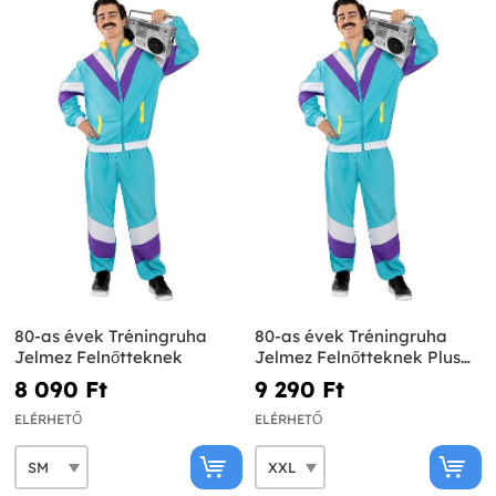
80-as évek Tréningruha
80-as évek Tréningruha
Jelmez Felnőtteknek
Jelmez Felnőtteknek Plus
Size
8 090 Ft‎
9 290 Ft‎
ELÉRHETŐ
ELÉRHETŐ