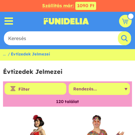
Szállítás már:
1090 Ft
...
Évtizedek Jelmezei
Évtizedek Jelmezei
Filter
120
találat