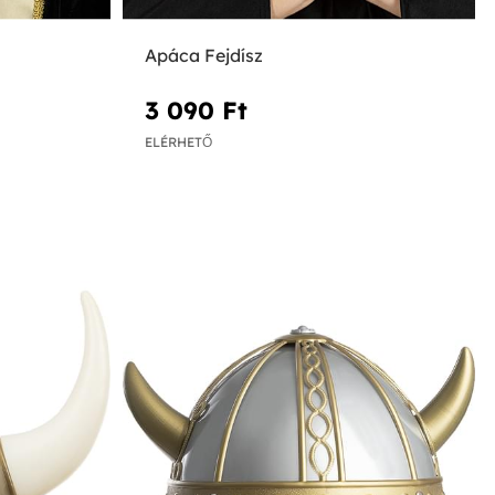
Apáca Fejdísz
3 090 Ft‎
ELÉRHETŐ