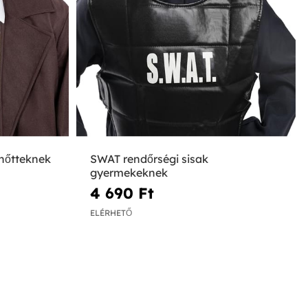
nőtteknek
SWAT rendőrségi sisak
gyermekeknek
4 690 Ft‎
ELÉRHETŐ