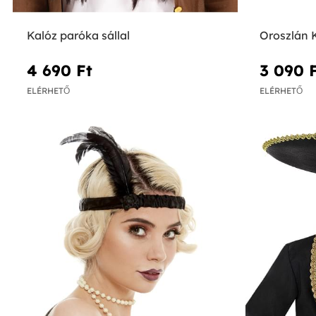
Kalóz paróka sállal
Oroszlán K
4 690 Ft‎
3 090 F
ELÉRHETŐ
ELÉRHETŐ