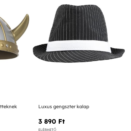
őtteknek
Luxus gengszter kalap
3 890 Ft‎
ELÉRHETŐ