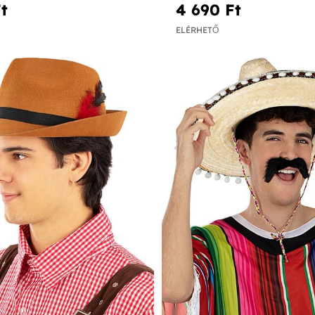
t‎
4 690 Ft‎
ELÉRHETŐ