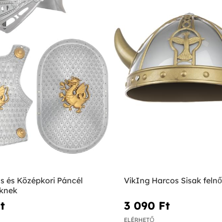
zs és Középkori Páncél
VikIng Harcos Sisak feln
knek
‎
3 090 Ft‎
ELÉRHETŐ