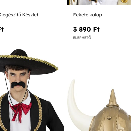
iegészítő Készlet
Fekete kalap
t‎
3 890 Ft‎
ELÉRHETŐ