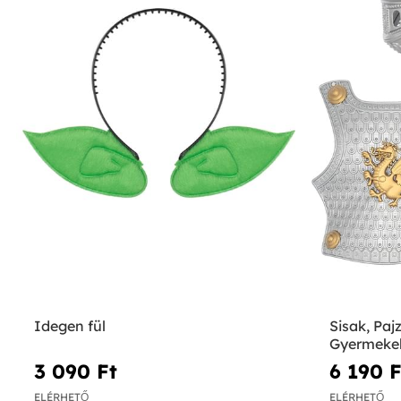
Idegen fül
Sisak, Paj
Gyermeke
3 090 Ft‎
6 190 Ft
ELÉRHETŐ
ELÉRHETŐ