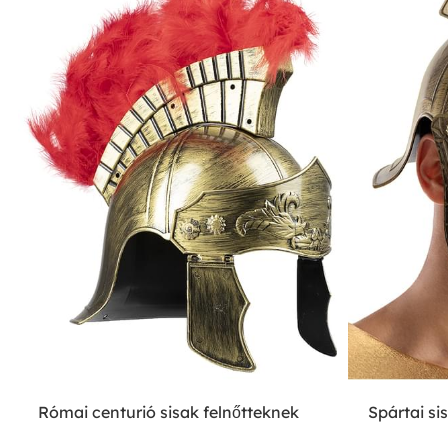
Római centurió sisak felnőtteknek
Spártai si