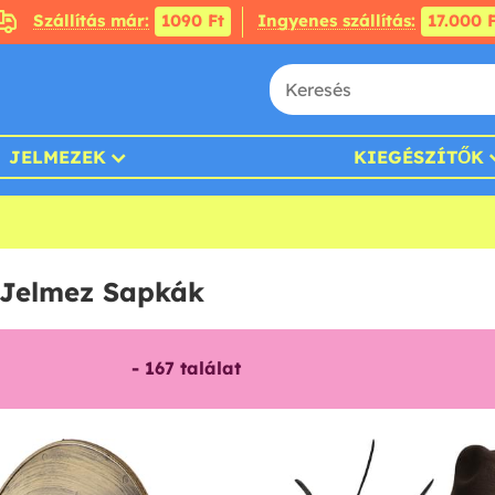
Szállítás már:
1090 Ft
Ingyenes szállítás:
17.000 F
JELMEZEK
KIEGÉSZÍTŐK
b Jelmez Sapkák
-
167
találat