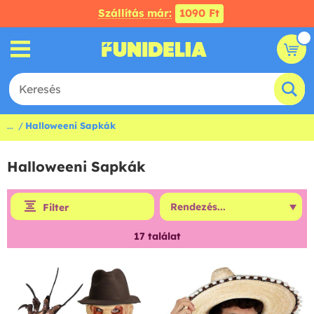
Szállítás már:
1090 Ft
...
Halloweeni Sapkák
Halloweeni Sapkák
Filter
17
találat