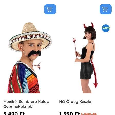
-30%
Mexikói Sombrero Kalap
Női Ördög Készlet
Gyermekeknek
3 490 Ft‎
1 390 Ft‎
1 990 Ft‎