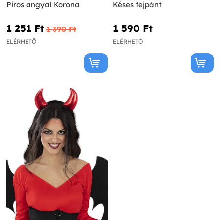
Piros angyal Korona
Késes fejpánt
1 251 Ft‎
1 590 Ft‎
1 390 Ft‎
ELÉRHETŐ
ELÉRHETŐ