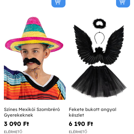
Színes Mexikói Szombréró
Fekete bukott angyal
Gyerekeknek
készlet
3 090 Ft‎
6 190 Ft‎
ELÉRHETŐ
ELÉRHETŐ