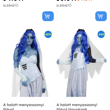
ELÉRHETŐ
ELÉRHETŐ
-65%
-34%
A halott menyasszonyi
A halott menyasszonyi
fátyol
fátyol lányoknak