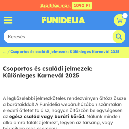
Szállítás már:
1090 Ft
...
Csoportos és családi jelmezek: Különleges Karnevál 2025
Csoportos és családi jelmezek:
Különleges Karnevál 2025
A legközelebbi jelmezköteles rendezvényen öltözz össze
a barátaiddal! A Funidelia webáruházában számtalan
eredeti ötletet találsz, hogyan öltözzön be egységesen
az
egész család vagy baráti köröd
. Nálunk minden
alkalomra találsz jelmezt, legyen az farsang, vagy
bármilyen más esemény.