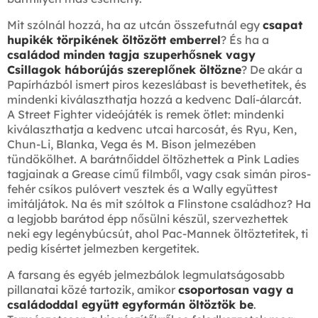
Mit szólnál hozzá, ha az utcán összefutnál egy
csapat
hupikék törpikének öltözött emberrel
? És ha a
családod minden tagja szuperhősnek vagy
Csillagok háborújás szereplőnek öltözne
? De akár a
Papírházból ismert piros kezeslábast is bevethetitek, és
mindenki kiválaszthatja hozzá a kedvenc Dalí-álarcát.
A Street Fighter videójáték is remek ötlet: mindenki
kiválaszthatja a kedvenc utcai harcosát, és Ryu, Ken,
Chun-Li, Blanka, Vega és M. Bison jelmezében
tündökölhet. A barátnőiddel öltözhettek a Pink Ladies
tagjainak a Grease című filmből, vagy csak simán piros-
fehér csíkos pulóvert vesztek és a Wally együttest
imitáljátok. Na és mit szóltok a Flinstone családhoz? Ha
a legjobb barátod épp nősülni készül, szervezhettek
neki egy legénybúcsút, ahol Pac-Mannek öltöztetitek, ti
pedig kísértet jelmezben kergetitek.
A farsang és egyéb jelmezbálok legmulatságosabb
pillanatai közé tartozik, amikor
csoportosan vagy a
családoddal együtt egyformán öltöztök be
.