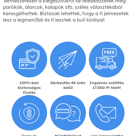
Természetesen a kiegészítőkről se feledkezzetek meg:
parókák, álarcok, kalapok stb. széles választékából
keresgélhettek. Biztosak lehettek, hogy a ti jelmezetek
lesz a legmenőbb és ti lesztek a buli királyai!
100%-ban
Kézbesítés 48 órán
Ingyenes szállítás
biztonságos
belül
17.000 Ft felett
fizetés
Csere és
Mérettáblázat
Lépj kapcsolatba