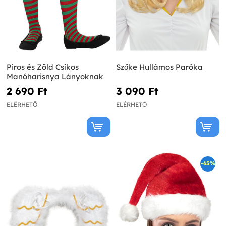
Piros és Zöld Csíkos
Szőke Hullámos Paróka
Manóharisnya Lányoknak
2 690 Ft‎
3 090 Ft‎
ELÉRHETŐ
ELÉRHETŐ
-65%