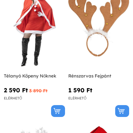
Télanyó Köpeny Nőknek
Rénszarvas Fejpánt
2 590 Ft‎
1 590 Ft‎
3 890 Ft‎
ELÉRHETŐ
ELÉRHETŐ