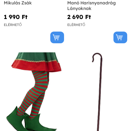
Mikulás Zsák
Manó Harisnyanadrág
Lányoknak
1 990 Ft‎
2 690 Ft‎
ELÉRHETŐ
ELÉRHETŐ