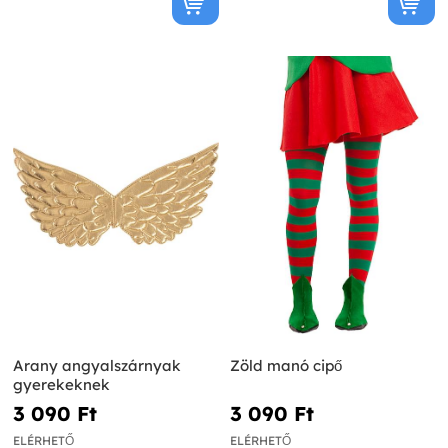
Arany angyalszárnyak
Zöld manó cipő
gyerekeknek
3 090 Ft‎
3 090 Ft‎
ELÉRHETŐ
ELÉRHETŐ