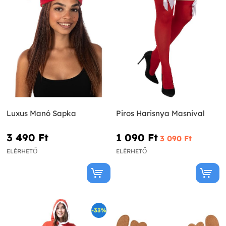
Luxus Manó Sapka
Piros Harisnya Masnival
3 490 Ft‎
1 090 Ft‎
3 090 Ft‎
ELÉRHETŐ
ELÉRHETŐ
-33%