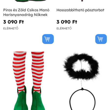
Piros és Zöld Csíkos Manó
Hosszabbítható pásztorbot
Harisnyanadrág Nőknek
3 090 Ft‎
3 090 Ft‎
ELÉRHETŐ
ELÉRHETŐ