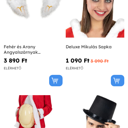
Fehér és Arany
Deluxe Mikulás Sapka
Angyalszárnyak
Gyermekeknek
3 890 Ft‎
1 090 Ft‎
3 090 Ft‎
ELÉRHETŐ
ELÉRHETŐ