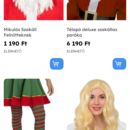
Mikulás Szakáll
Télapó deluxe szakállas
Felnőtteknek
paróka
1 190 Ft‎
6 190 Ft‎
ELÉRHETŐ
ELÉRHETŐ