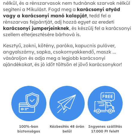
nélkül, és a rénszarvasok nem tudnának szarvak nélkül
segíteni a Mikulást. Fogd meg a
karácsonyi atyád
vagy a karácsonyi manó kalapját
, tedd fel a
rénszarvas fejpántját, adj hozzá egyet az eredeti
karácsonyi jumperjeinknek
, és készülj fel a karácsonyi
szellem elterjesztésére bárhová is.
Kesztyű, zokni, kötény, paróka, kapucnis pulóver,
angyalszárny, sapka, csokornyakkendő, maszk ...
vásároljon és adja meg a legjobb karácsonyi
ajándékokat, és jó időt töltsön el jövő karácsonykor!
100%-ban
Kézbesítés 48 órán
Ingyenes szállítás
biztonságos
belül
17.000 Ft felett