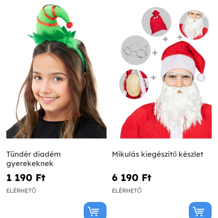
Tündér diadém
Mikulás kiegészítő készlet
gyerekeknek
1 190 Ft‎
6 190 Ft‎
ELÉRHETŐ
ELÉRHETŐ