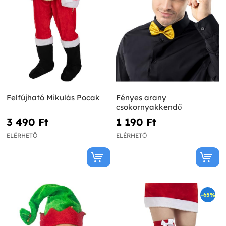
Felfújható Mikulás Pocak
Fényes arany
csokornyakkendő
3 490 Ft‎
1 190 Ft‎
ELÉRHETŐ
ELÉRHETŐ
-65%