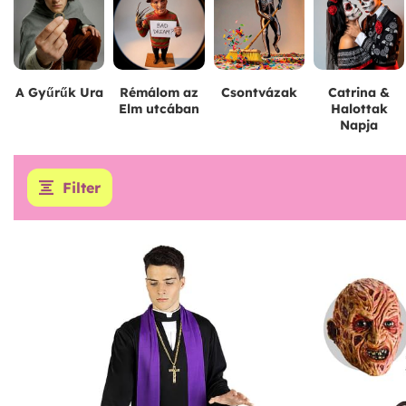
A Gyűrűk Ura
Rémálom az
Csontvázak
Catrina &
Elm utcában
Halottak
Napja
Filter