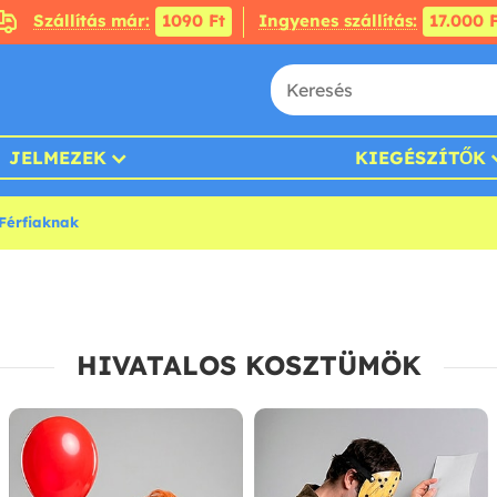
Szállítás már:
1090 Ft
Ingyenes szállítás:
17.000 F
JELMEZEK
KIEGÉSZÍTŐK
Férfiaknak
HIVATALOS KOSZTÜMÖK