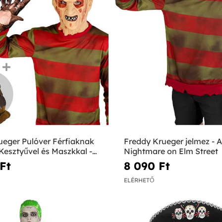
ueger Pulóver Férfiaknak
Freddy Krueger jelmez - A
Kesztyűvel és Maszkkal -
Nightmare on Elm Street
az Elm utcában
Ft‎
8 090 Ft‎
ELÉRHETŐ