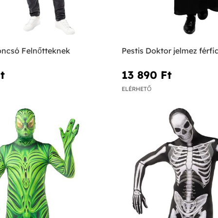
oncsó Felnőtteknek
Pestis Doktor jelmez férf
‎
13 890 Ft‎
ELÉRHETŐ