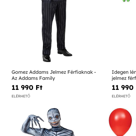
Gomez Addams Jelmez Férfiaknak -
Idegen lé
Az Addams Family
jelmez fér
11 990 Ft‎
11 990 
ELÉRHETŐ
ELÉRHETŐ