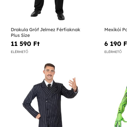
Drakula Gróf Jelmez Férfiaknak
Mexikói P
Plus Size
11 590 Ft‎
6 190 Ft
ELÉRHETŐ
ELÉRHETŐ