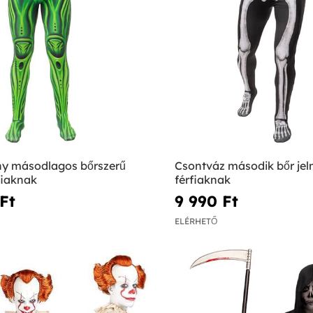
ny másodlagos bőrszerű
Csontváz második bőr je
fiaknak
férfiaknak
Ft‎
9 990 Ft‎
ELÉRHETŐ