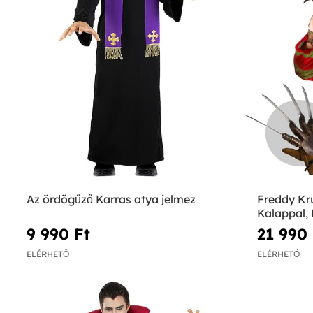
Az ördögűző Karras atya jelmez
Freddy Kr
Kalappal, 
Rémálom 
9 990 Ft‎
21 990 
ELÉRHETŐ
ELÉRHETŐ