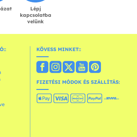
lázat
Lépj
kapcsolatba
velünk
Ó::
KÖVESS MINKET::
n
&
FIZETÉSI MÓDOK ÉS SZÁLLÍTÁS:
ve