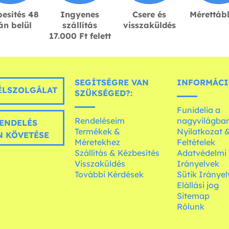
esítés 48
Ingyenes
Csere és
Mérettáb
án belül
szállítás
visszaküldés
17.000 Ft felett
SEGÍTSÉGRE VAN
INFORMÁCI
LSZOLGÁLAT
SZÜKSÉGED?:
Funidelia a
Rendeléseim
nagyvilágba
ENDELÉS
Termékek &
Nyilatkozat 
 KÖVETÉSE
Méretekhez
Feltételek
Szállítás & Kézbesítés
Adatvédelmi
Visszaküldés
Irányelvek
További Kérdések
Sütik Irányel
Elállási jog
Sitemap
Rólunk