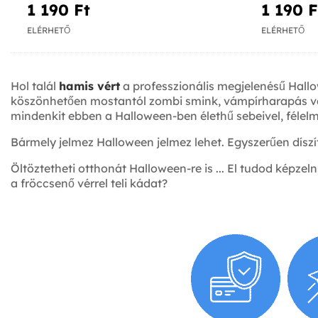
1 190 Ft‎
1 190 Ft
ELÉRHETŐ
ELÉRHETŐ
Hol talál
hamis vért
a professzionális megjelenésű Hall
köszönhetően mostantól zombi smink, vámpírharapás va
mindenkit ebben a Halloween-ben élethű sebeivel, félel
Bármely jelmez Halloween jelmez lehet. Egyszerűen dísz
Öltöztetheti otthonát Halloween-re is ... El tudod képz
a fröccsenő vérrel teli kádat?