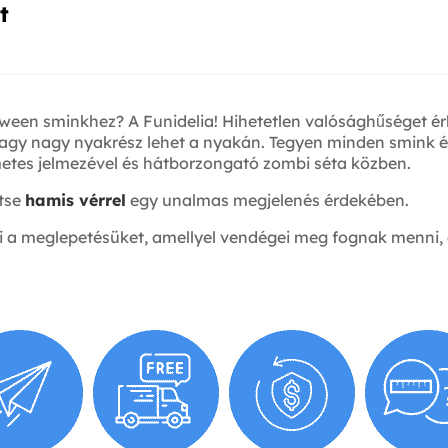
‎
oween sminkhez? A Funidelia! Hihetetlen valósághűséget ér
gy nagy nyakrész lehet a nyakán. Tegyen minden smink é
metes jelmezével és hátborzongató zombi séta közben.
ítse
hamis vérrel
egy unalmas megjelenés érdekében.
elni a meglepetésüket, amellyel vendégei meg fognak menni,