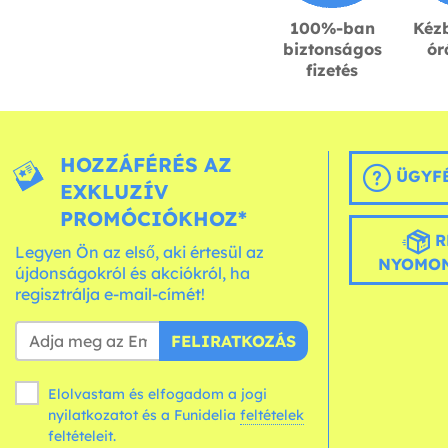
100%-ban
Kézb
biztonságos
ór
fizetés
HOZZÁFÉRÉS AZ
ÜGYFÉ
EXKLUZÍV
PROMÓCIÓKHOZ*
R
Legyen Ön az első, aki értesül az
NYOMON
újdonságokról és akciókról, ha
regisztrálja e-mail-címét!
FELIRATKOZÁS
Elolvastam és elfogadom a jogi
nyilatkozatot és a Funidelia
feltételek
feltételeit.