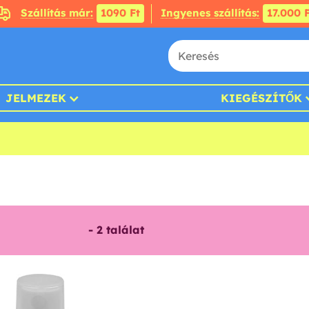
Szállítás már:
1090 Ft
Ingyenes szállítás:
17.000 F
JELMEZEK
KIEGÉSZÍTŐK
-
2
találat