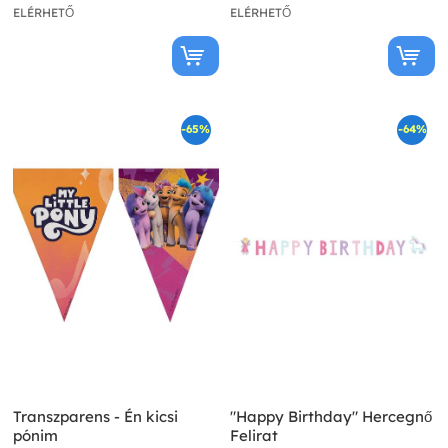
ELÉRHETŐ
ELÉRHETŐ
-65%
-64%
Transzparens - Én kicsi
"Happy Birthday" Hercegnő
pónim
Felirat