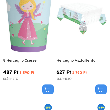
8 Hercegnő Csésze
Hercegnő Asztalterítő
487 Ft‎
627 Ft‎
1 390 Ft‎
1 790 Ft‎
ELÉRHETŐ
ELÉRHETŐ
-65%
-65%