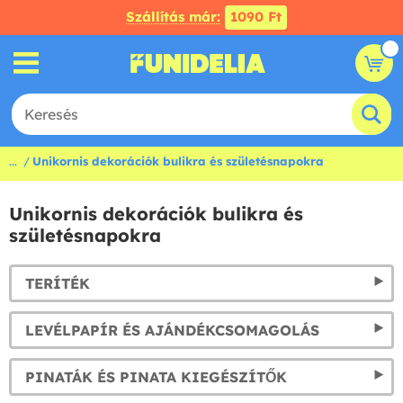
Szállítás már:
1090 Ft
...
Unikornis dekorációk bulikra és születésnapokra
Unikornis dekorációk bulikra és
születésnapokra
TERÍTÉK
LEVÉLPAPÍR ÉS AJÁNDÉKCSOMAGOLÁS
PINATÁK ÉS PINATA KIEGÉSZÍTŐK