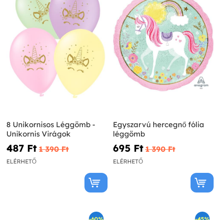
8 Unikornisos Léggömb -
Egyszarvú hercegnő fólia
Unikornis Virágok
léggömb
487 Ft‎
695 Ft‎
1 390 Ft‎
1 390 Ft‎
ELÉRHETŐ
ELÉRHETŐ
-60%
-45%