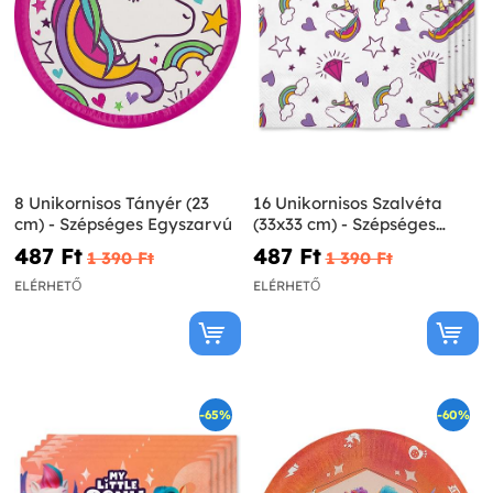
8 Unikornisos Tányér (23
16 Unikornisos Szalvéta
cm) - Szépséges Egyszarvú
(33x33 cm) - Szépséges
Egyszarvú
487 Ft‎
487 Ft‎
1 390 Ft‎
1 390 Ft‎
ELÉRHETŐ
ELÉRHETŐ
-65%
-60%