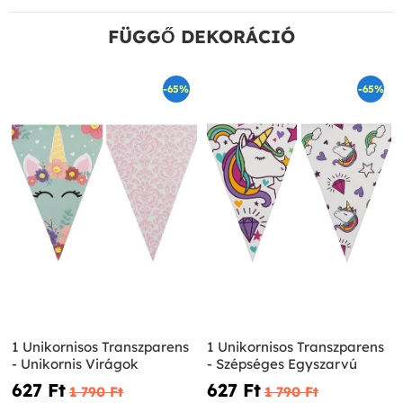
FÜGGŐ DEKORÁCIÓ
-65%
-65%
1 Unikornisos Transzparens
1 Unikornisos Transzparens
- Unikornis Virágok
- Szépséges Egyszarvú
627 Ft‎
627 Ft‎
1 790 Ft‎
1 790 Ft‎