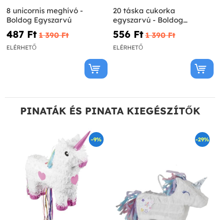
8 unicornis meghívó -
20 táska cukorka
Boldog Egyszarvú
egyszarvú - Boldog
Egyszarvú
487 Ft‎
556 Ft‎
1 390 Ft‎
1 390 Ft‎
ELÉRHETŐ
ELÉRHETŐ
PINATÁK ÉS PINATA KIEGÉSZÍTŐK
-9%
-29%