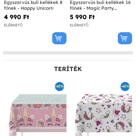
Egyszarvús buli kellékek 8
Egyszarvús buli kellékek 16
főnek - Happy Unicorn
főnek - Magic Party
Collection
4 990 Ft‎
5 990 Ft‎
ELÉRHETŐ
ELÉRHETŐ
TERÍTÉK
-65%
-65%