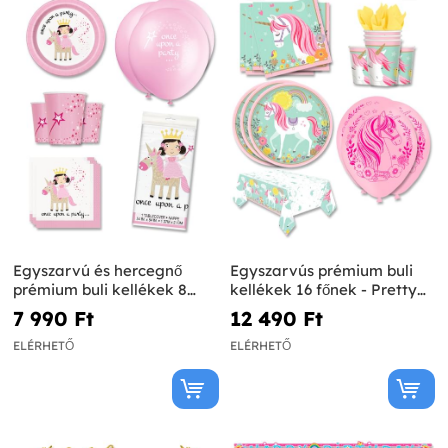
Egyszarvú és hercegnő
Egyszarvús prémium buli
prémium buli kellékek 8
kellékek 16 főnek - Pretty
főnek - Magical Unicorn
Unicorn
7 990 Ft‎
12 490 Ft‎
ELÉRHETŐ
ELÉRHETŐ