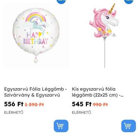
Egyszarvú Fólia Léggömb -
Kis egyszarvú fólia
Szivárvány & Egyszarvú
léggömb (22x25 cm) -
Pretty Unicorn
556 Ft‎
545 Ft‎
1 390 Ft‎
990 Ft‎
ELÉRHETŐ
ELÉRHETŐ