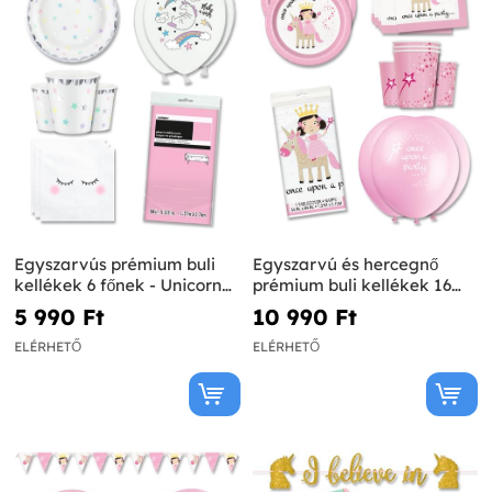
Egyszarvús prémium buli
Egyszarvú és hercegnő
kellékek 6 főnek - Unicorn
prémium buli kellékek 16
Collection
főnek - Magical Unicorn
5 990 Ft‎
10 990 Ft‎
ELÉRHETŐ
ELÉRHETŐ