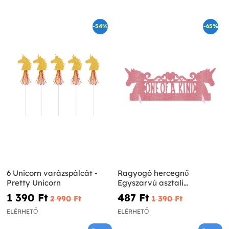
-54%
-65%
6 Unicorn varázspálcát -
Ragyogó hercegnő
Pretty Unicorn
Egyszarvú asztali
dekoráció
1 390 Ft‎
487 Ft‎
2 990 Ft‎
1 390 Ft‎
ELÉRHETŐ
ELÉRHETŐ