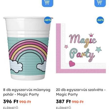
-60%
-61%
8 db egyszarvús műanyag
20 db egyszarvús szalvéta -
pohár - Magic Party
Magic Party
396 Ft‎
387 Ft‎
990 Ft‎
990 Ft‎
ELÉRHETŐ
ELÉRHETŐ