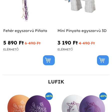
Fehér egyszarvú Piñata
Mini Pinyata egyszarvú 3D
5 890 Ft‎
3 190 Ft‎
6 490 Ft‎
4 490 Ft‎
ELÉRHETŐ
ELÉRHETŐ
LUFIK
-65%
-65%