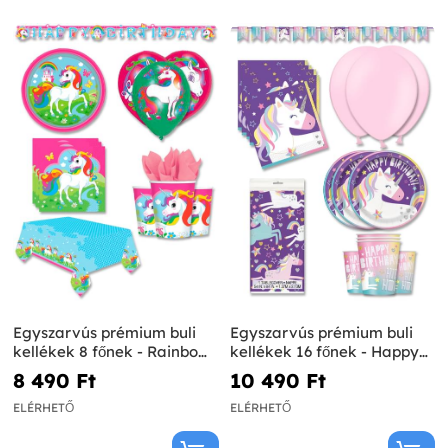
Egyszarvús prémium buli
Egyszarvús prémium buli
kellékek 8 főnek - Rainbow
kellékek 16 főnek - Happy
Unicorn
Unicorn
8 490 Ft‎
10 490 Ft‎
ELÉRHETŐ
ELÉRHETŐ