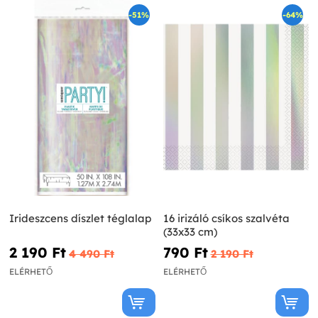
-51%
-64%
Irideszcens díszlet téglalap
16 irizáló csíkos szalvéta
(33x33 cm)
2 190 Ft‎
790 Ft‎
4 490 Ft‎
2 190 Ft‎
ELÉRHETŐ
ELÉRHETŐ