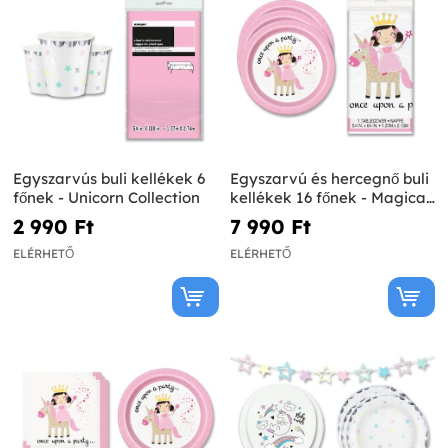
Egyszarvús buli kellékek 6
Egyszarvú és hercegnő buli
főnek - Unicorn Collection
kellékek 16 főnek - Magical
Unicorn
2 990 Ft‎
7 990 Ft‎
ELÉRHETŐ
ELÉRHETŐ