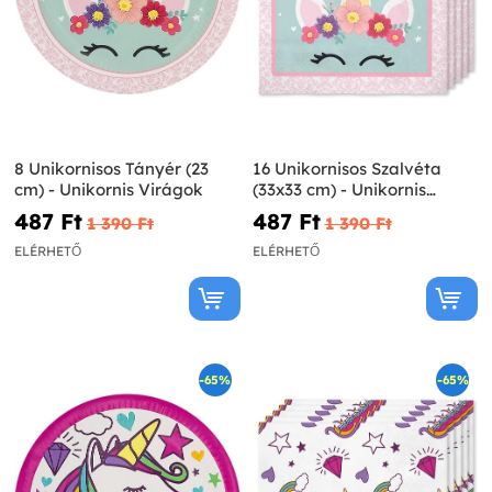
8 Unikornisos Tányér (23
16 Unikornisos Szalvéta
cm) - Unikornis Virágok
(33x33 cm) - Unikornis
Virágok
487 Ft‎
487 Ft‎
1 390 Ft‎
1 390 Ft‎
ELÉRHETŐ
ELÉRHETŐ
-65%
-65%