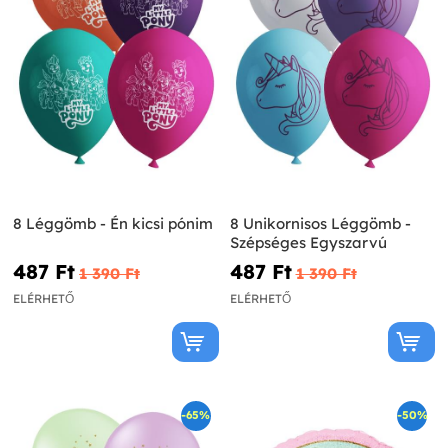
8 Léggömb - Én kicsi pónim
8 Unikornisos Léggömb -
Szépséges Egyszarvú
487 Ft‎
487 Ft‎
1 390 Ft‎
1 390 Ft‎
ELÉRHETŐ
ELÉRHETŐ
-65%
-50%