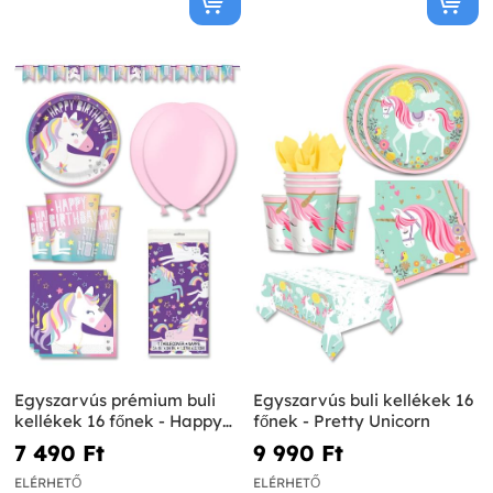
Egyszarvús prémium buli
Egyszarvús buli kellékek 16
kellékek 16 főnek - Happy
főnek - Pretty Unicorn
Unicorn
7 490 Ft‎
9 990 Ft‎
ELÉRHETŐ
ELÉRHETŐ