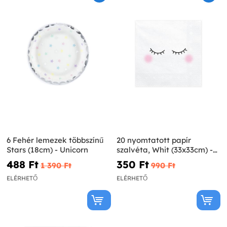
6 Fehér lemezek többszínű
20 nyomtatott papír
Stars (18cm) - Unicorn
szalvéta, Whit (33x33cm) -
Unicorn
488 Ft‎
350 Ft‎
1 390 Ft‎
990 Ft‎
ELÉRHETŐ
ELÉRHETŐ