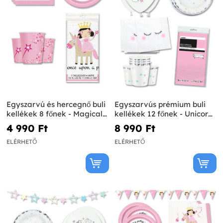
Egyszarvú és hercegnő buli
Egyszarvús prémium buli
kellékek 8 főnek - Magical
kellékek 12 főnek - Unicorn
Unicorn
Collection
4 990 Ft‎
8 990 Ft‎
ELÉRHETŐ
ELÉRHETŐ