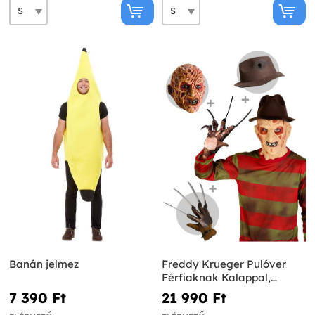
Banán jelmez
Freddy Krueger Pulóver
Férfiaknak Kalappal,
Kesztyűvel és Maszkkal -
7 390 Ft‎
21 990 Ft‎
Rémálom az Elm utcában