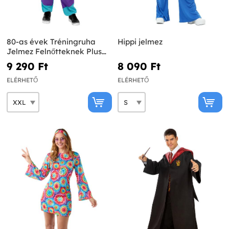
80-as évek Tréningruha
Hippi jelmez
Jelmez Felnőtteknek Plus
Size
9 290 Ft‎
8 090 Ft‎
ELÉRHETŐ
ELÉRHETŐ