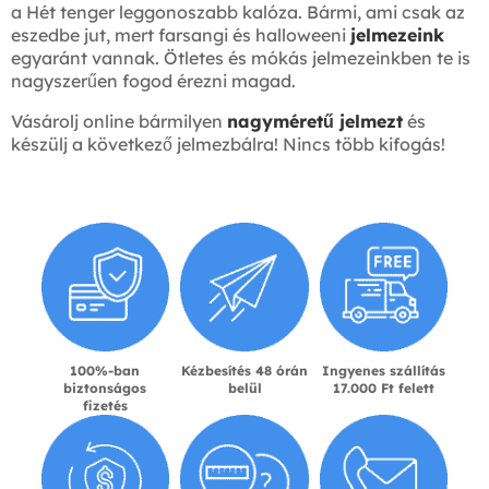
a Hét tenger leggonoszabb kalóza. Bármi, ami csak az
eszedbe jut, mert farsangi és halloweeni
jelmezeink
egyaránt vannak. Ötletes és mókás jelmezeinkben te is
nagyszerűen fogod érezni magad.
Vásárolj online bármilyen
nagyméretű jelmezt
és
készülj a következő jelmezbálra! Nincs több kifogás!
100%-ban
Kézbesítés 48 órán
Ingyenes szállítás
biztonságos
belül
17.000 Ft felett
fizetés