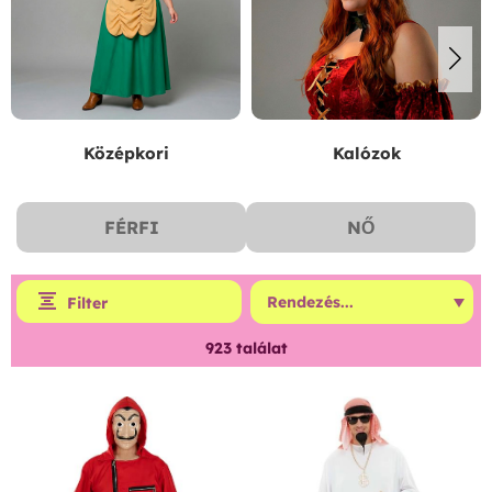
Középkori
Kalózok
FÉRFI
NŐ
Filter
923
találat