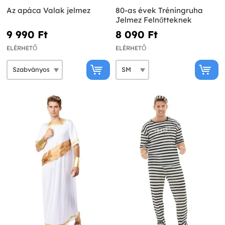
Az apáca Valak jelmez
80-as évek Tréningruha
Jelmez Felnőtteknek
9 990 Ft‎
8 090 Ft‎
ELÉRHETŐ
ELÉRHETŐ