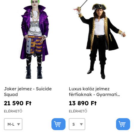
Joker jelmez - Suicide
Luxus kalóz jelmez
Squad
férfiaknak - Gyarmati
Kollekció
21 590 Ft‎
13 890 Ft‎
ELÉRHETŐ
ELÉRHETŐ