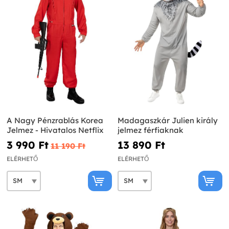
A Nagy Pénzrablás Korea
Madagaszkár Julien király
Jelmez - Hivatalos Netflix
jelmez férfiaknak
3 990 Ft‎
13 890 Ft‎
11 190 Ft‎
ELÉRHETŐ
ELÉRHETŐ