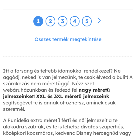
1
2
3
4
5
Összes termék megtekintése
Itt a farsang és teltebb idomokkal rendelkezel? Ne
aggódj, neked is van jelmezünk, te csak élvezd a bulit! A
szórakozás nem méretfüggő. Nézz szét
webáruházunkban és fedezd fel
nagy méretű
jelmezeinket
!
XXL és 3XL méretű jelmezeink
segítségével te is annak öltözhetsz, aminek csak
szeretnél.
A Funidelia extra méretű férfi és női jelmezeit a te
alakodra szabták, és te is lehetsz divatos szuperhős,
középkori kocsmáros, kedvenc Disney hercegnőd vagy