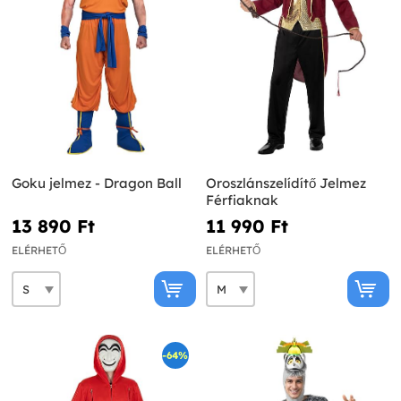
Goku jelmez - Dragon Ball
Oroszlánszelídítő Jelmez
Férfiaknak
13 890 Ft‎
11 990 Ft‎
ELÉRHETŐ
ELÉRHETŐ
-64%