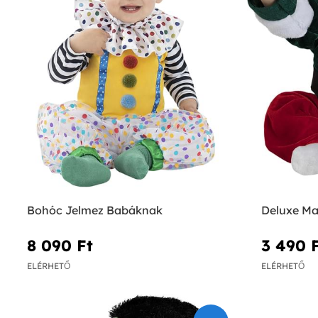
Bohóc Jelmez Babáknak
Deluxe M
8 090 Ft‎
3 490 F
ELÉRHETŐ
ELÉRHETŐ