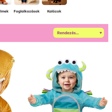
ilmek
Foglalkozások
Kalózok