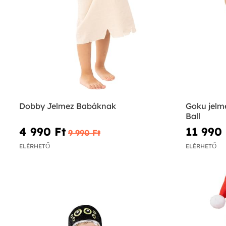
Dobby Jelmez Babáknak
Goku jelm
Ball
4 990 Ft‎
11 990 
9 990 Ft‎
ELÉRHETŐ
ELÉRHETŐ