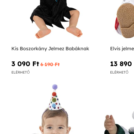
Kis Boszorkány Jelmez Babáknak
Elvis jel
3 090 Ft‎
13 890 
6 190 Ft‎
ELÉRHETŐ
ELÉRHETŐ