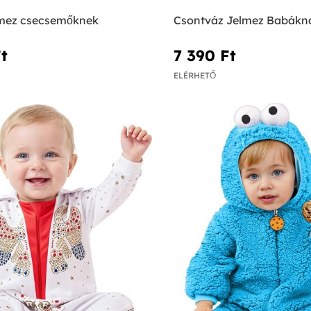
lmez csecsemőknek
Csontváz Jelmez Babákn
t‎
7 390 Ft‎
ELÉRHETŐ