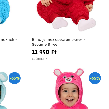
emőknek -
Elmo jelmez csecsemőknek -
Sesame Street
11 990 Ft‎
ELÉRHETŐ
-65%
-65%