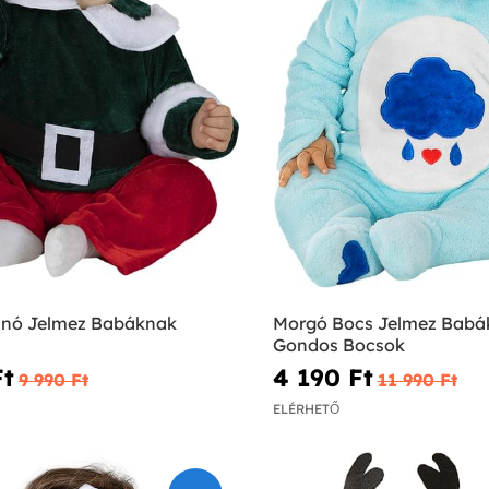
anó Jelmez Babáknak
Morgó Bocs Jelmez Babá
Gondos Bocsok
t‎
4 190 Ft‎
9 990 Ft‎
11 990 Ft‎
ELÉRHETŐ