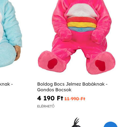
knak -
Boldog Bocs Jelmez Babáknak -
Gondos Bocsok
4 190 Ft‎
11 990 Ft‎
ELÉRHETŐ