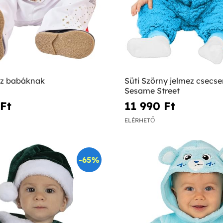
mez babáknak
Süti Szörny jelmez csecs
Sesame Street
Ft‎
11 990 Ft‎
ELÉRHETŐ
-65%