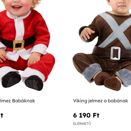
elmez Babáknak
Viking jelmez a babának
t‎
6 190 Ft‎
ELÉRHETŐ