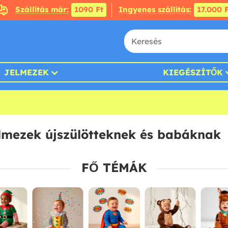
Szállítás már:
1090 Ft
Ingyenes szállítás:
17.000 F
JELMEZEK
KIEGÉSZÍTŐK
elmezek újszülötteknek és babáknak
FŐ TÉMÁK