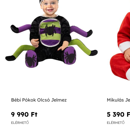
Bébi Pókok Olcsó Jelmez
Mikulás J
9 990 Ft‎
5 390 F
ELÉRHETŐ
ELÉRHETŐ