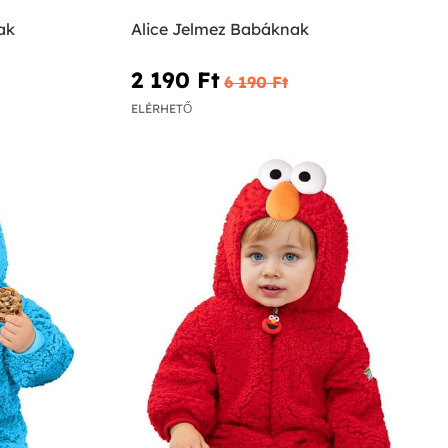
ak
Alice Jelmez Babáknak
2 190 Ft‎
6 190 Ft‎
ELÉRHETŐ