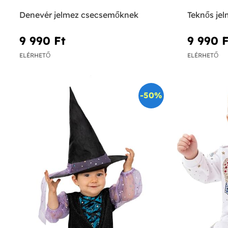
Denevér jelmez csecsemőknek
Teknős je
9 990 Ft‎
9 990 F
ELÉRHETŐ
ELÉRHETŐ
-50%