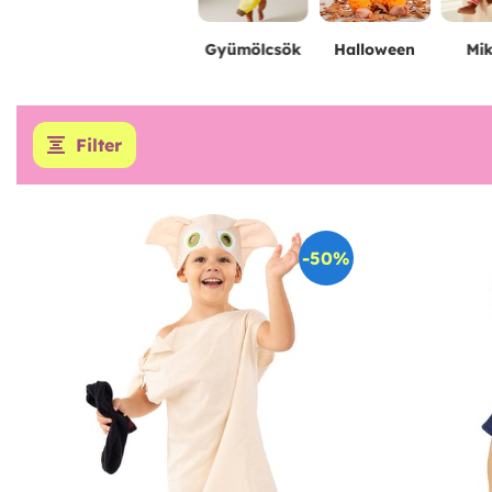
Gyümölcsök
Halloween
Mik
Filter
-50%