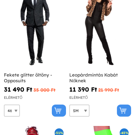
Fekete glitter öltöny -
Leopárdmintás Kabát
Opposuits
Nőknek
31 490 Ft‎
11 390 Ft‎
35 000 Ft‎
21 990 Ft‎
ELÉRHETŐ
ELÉRHETŐ
-51%
-45%