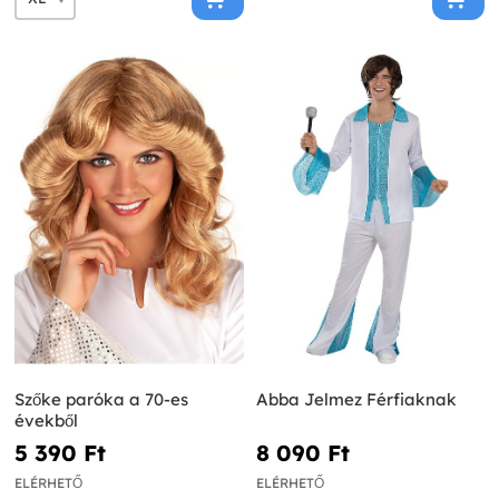
Szőke paróka a 70-es
Abba Jelmez Férfiaknak
évekből
5 390 Ft‎
8 090 Ft‎
ELÉRHETŐ
ELÉRHETŐ