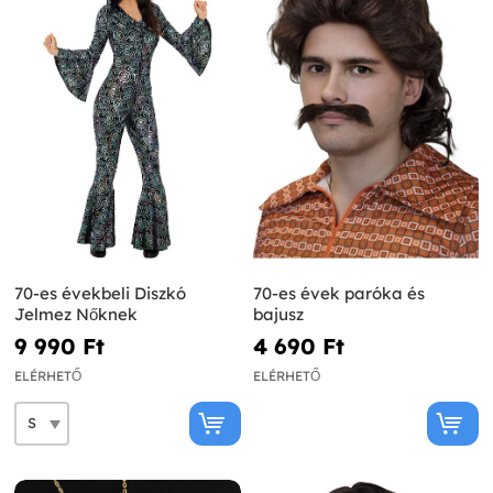
70-es évekbeli Diszkó
70-es évek paróka és
Jelmez Nőknek
bajusz
9 990 Ft‎
4 690 Ft‎
ELÉRHETŐ
ELÉRHETŐ