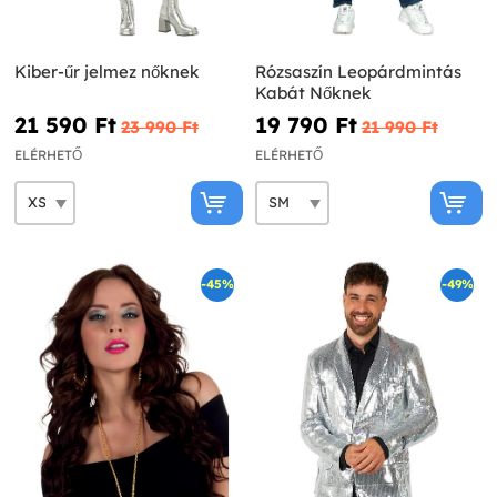
Kiber-űr jelmez nőknek
Rózsaszín Leopárdmintás
Kabát Nőknek
21 590 Ft‎
19 790 Ft‎
23 990 Ft‎
21 990 Ft‎
ELÉRHETŐ
ELÉRHETŐ
-45%
-49%