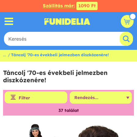
Szállítás már:
1090 Ft
...
Táncolj '70-es évekbeli jelmezben diszkózenére!
Táncolj '70-es évekbeli jelmezben
diszkózenére!
Filter
37
találat