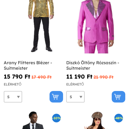
Arany Flitteres Blézer -
Diszkó Öltöny Rózsaszín -
Suitmeister
Suitmeister
15 790 Ft‎
11 190 Ft‎
17 490 Ft‎
21 990 Ft‎
ELÉRHETŐ
ELÉRHETŐ
-10%
-48%