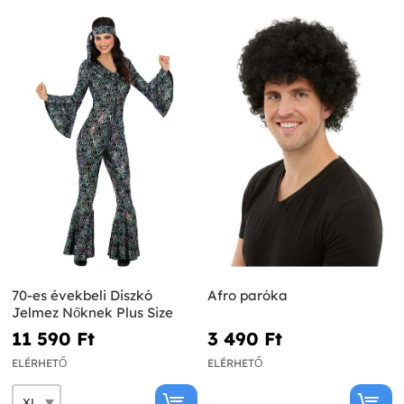
70-es évekbeli Diszkó
Afro paróka
Jelmez Nőknek Plus Size
11 590 Ft‎
3 490 Ft‎
ELÉRHETŐ
ELÉRHETŐ