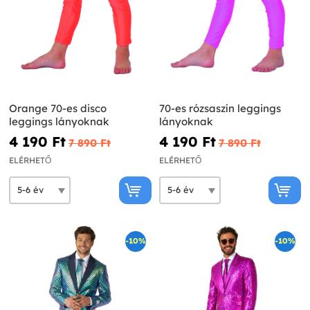
Orange 70-es disco
70-es rózsaszín leggings
leggings lányoknak
lányoknak
4 190 Ft‎
4 190 Ft‎
7 890 Ft‎
7 890 Ft‎
ELÉRHETŐ
ELÉRHETŐ
-10%
-10%