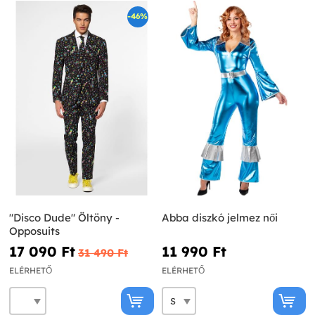
-46%
"Disco Dude" Öltöny -
Abba diszkó jelmez női
Opposuits
17 090 Ft‎
11 990 Ft‎
31 490 Ft‎
ELÉRHETŐ
ELÉRHETŐ