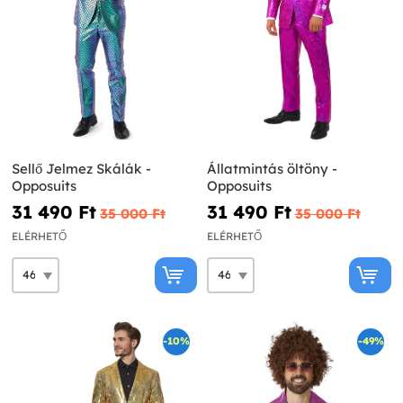
Sellő Jelmez Skálák -
Állatmintás öltöny -
Opposuits
Opposuits
31 490 Ft‎
31 490 Ft‎
35 000 Ft‎
35 000 Ft‎
ELÉRHETŐ
ELÉRHETŐ
-10%
-49%