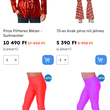
Piros Flitteres Blézer -
70-es évek piros női jelmez
Suitmeister
10 490 Ft‎
5 390 Ft‎
17 490 Ft‎
8 990 Ft‎
ELÉRHETŐ
ELÉRHETŐ
-47%
-47%