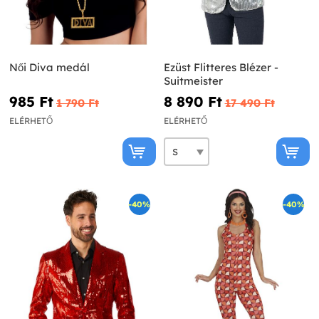
Női Diva medál
Ezüst Flitteres Blézer -
Suitmeister
985 Ft‎
8 890 Ft‎
1 790 Ft‎
17 490 Ft‎
ELÉRHETŐ
ELÉRHETŐ
-40%
-40%