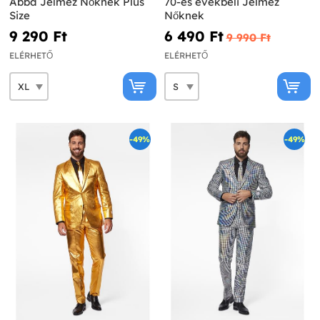
Abba Jelmez Nőknek Plus
70-es évekbeli Jelmez
Size
Nőknek
9 290 Ft‎
6 490 Ft‎
9 990 Ft‎
ELÉRHETŐ
ELÉRHETŐ
-49%
-49%