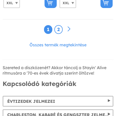
1
2
Összes termék megtekintése
Szereted a diszkózenét? Akkor táncolj a Stayin' Alive
ritmusára a '70-es évek divatja szerint öltözve!
Kapcsolódó kategóriák
ÉVTIZEDEK JELMEZEI
CHARLESTON, KABARÉ ÉS GENGSZTER JELMEZEK: ÉLD ÚJRA A '20-AS ÉVEKET!