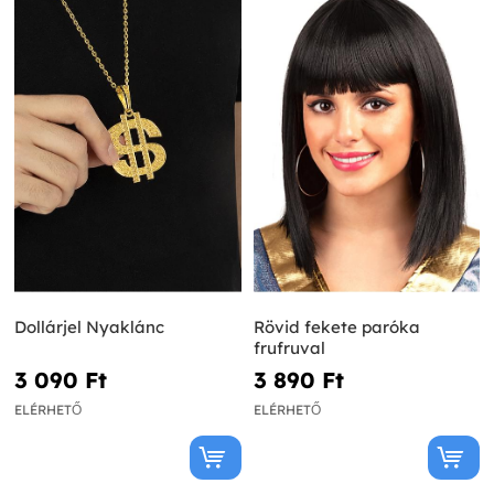
Dollárjel Nyaklánc
Rövid fekete paróka
frufruval
3 090 Ft‎
3 890 Ft‎
ELÉRHETŐ
ELÉRHETŐ