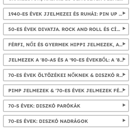
1940-ES ÉVEK JJELMEZEI ÉS RUHÁI: PIN UP RUHÁK ÉS II. VILÁGHÁBORÚS RUHÁK
50-ES ÉVEK DIVATJA. ROCK AND ROLL ÉS CÍMPLAP MODELL JELMEZEK
FÉRFI, NŐI ÉS GYERMEK HIPPI JELMEZEK, A '60-AS ÉVEK DIVATJA KEDVEZŐ ÁRON
JELMEZEK A '80-AS ÉS A '90-ES ÉVEKBŐL: A '80-AS ÉVEK POPZENEI DIVATJA KEDVEZŐ ÁRON
70-ES ÉVEK ÖLTÖZÉKEI NŐKNEK & DISZKÓ RUHÁK
PIMP JELMEZEK & '70-ES ÉVEK JELMEZEK FÉRFIAKNAK
70-S ÉVEK: DISZKÓ PARÓKÁK
70-ES ÉVEK: DISZKÓ NADRÁGOK