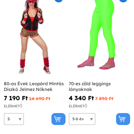
80-as Évek Leopárd Mintás
70-es zöld leggings
Diszkó Jelmez Nőknek
lányoknak
7 190 Ft‎
4 340 Ft‎
14 690 Ft‎
7 890 Ft‎
ELÉRHETŐ
ELÉRHETŐ