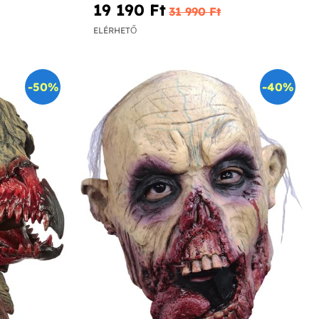
19 190 Ft‎
31 990 Ft‎
ELÉRHETŐ
-50%
-40%