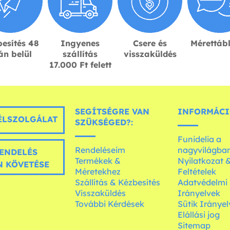
esítés 48
Ingyenes
Csere és
Mérettáb
án belül
szállítás
visszaküldés
17.000 Ft felett
SEGÍTSÉGRE VAN
INFORMÁCI
LSZOLGÁLAT
SZÜKSÉGED?:
Funidelia a
Rendeléseim
nagyvilágba
ENDELÉS
Termékek &
Nyilatkozat 
 KÖVETÉSE
Méretekhez
Feltételek
Szállítás & Kézbesítés
Adatvédelmi
Visszaküldés
Irányelvek
További Kérdések
Sütik Irányel
Elállási jog
Sitemap