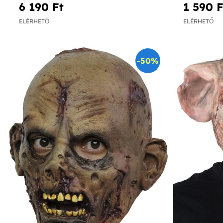
6 190 Ft‎
1 590 Ft
ELÉRHETŐ
ELÉRHETŐ
-50%