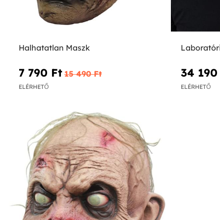
Halhatatlan Maszk
Laboratór
7 790 Ft‎
34 190 
15 490 Ft‎
ELÉRHETŐ
ELÉRHETŐ