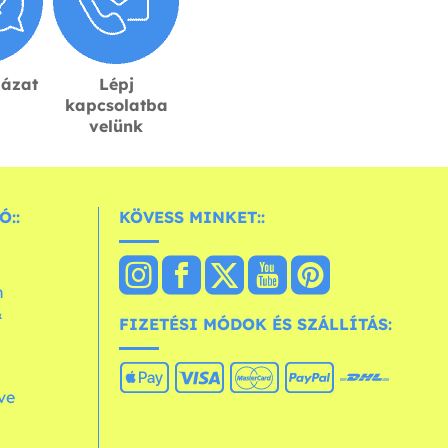
lázat
Lépj
kapcsolatba
velünk
Ó::
KÖVESS MINKET::
n
&
FIZETÉSI MÓDOK ÉS SZÁLLÍTÁS:
ve