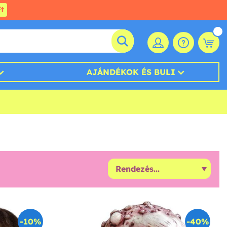
t
AJÁNDÉKOK ÉS BULI
-10%
-40%