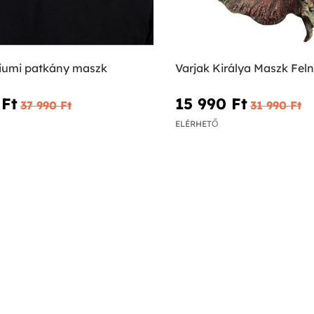
iumi patkány maszk
Varjak Királya Maszk Fel
Ft‎
15 990 Ft‎
37 990 Ft‎
31 990 Ft‎
ELÉRHETŐ