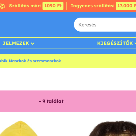
Szállítás már:
1090 Ft
Ingyenes szállítás:
17.000 F
JELMEZEK
KIEGÉSZÍTŐK
bik Maszkok és szemmaszkok
-
9
találat