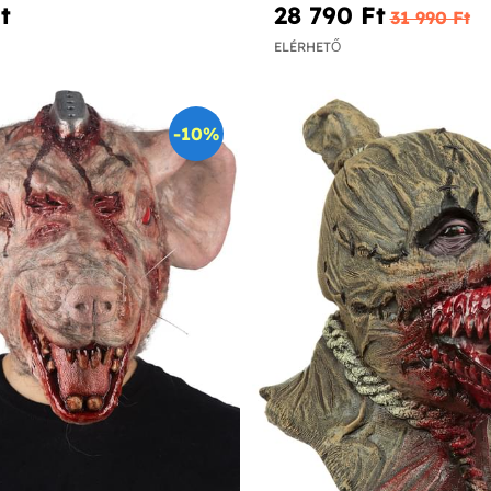
‎
28 790 Ft‎
31 990 Ft‎
ELÉRHETŐ
-10%