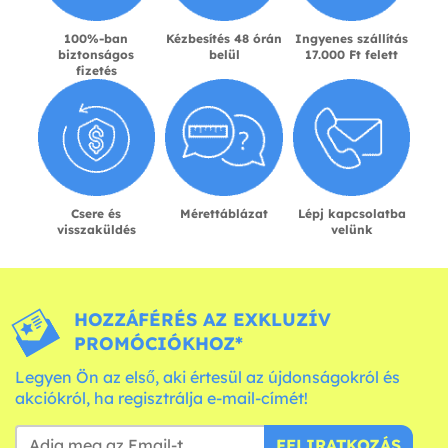
100%-ban
Kézbesítés 48 órán
Ingyenes szállítás
biztonságos
belül
17.000 Ft felett
fizetés
Csere és
Mérettáblázat
Lépj kapcsolatba
visszaküldés
velünk
HOZZÁFÉRÉS AZ EXKLUZÍV
PROMÓCIÓKHOZ*
Legyen Ön az első, aki értesül az újdonságokról és
akciókról, ha regisztrálja e-mail-címét!
FELIRATKOZÁS