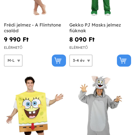
Frédi jelmez - A Flintstone
Gekko PJ Masks jelmez
család
fiúknak
9 990 Ft‎
8 090 Ft‎
ELÉRHETŐ
ELÉRHETŐ