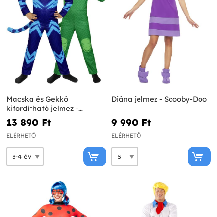
Macska és Gekkó
Diána jelmez - Scooby-Doo
kifordítható jelmez -
Pizsihősök
13 890 Ft‎
9 990 Ft‎
ELÉRHETŐ
ELÉRHETŐ