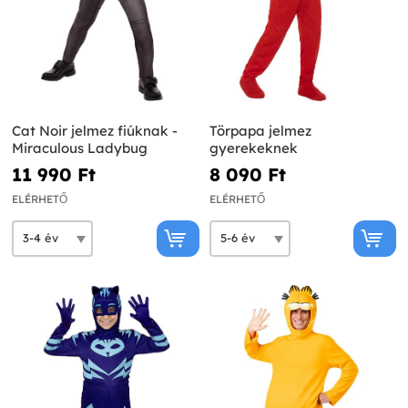
Cat Noir jelmez fiúknak -
Törpapa jelmez
Miraculous Ladybug
gyerekeknek
11 990 Ft‎
8 090 Ft‎
ELÉRHETŐ
ELÉRHETŐ