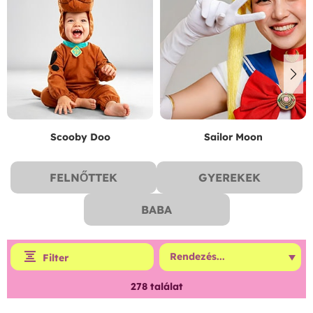
Scooby Doo
Sailor Moon
FELNŐTTEK
GYEREKEK
BABA
Filter
278
találat