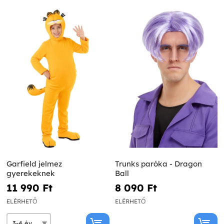
Garfield jelmez
Trunks paróka - Dragon
gyerekeknek
Ball
11 990 Ft‎
8 090 Ft‎
ELÉRHETŐ
ELÉRHETŐ