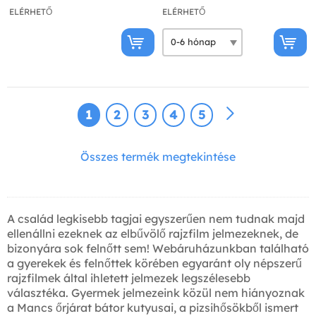
ELÉRHETŐ
ELÉRHETŐ
1
2
3
4
5
Összes termék megtekintése
A család legkisebb tagjai egyszerűen nem tudnak majd
ellenállni ezeknek az elbűvölő rajzfilm jelmezeknek, de
bizonyára sok felnőtt sem! Webáruházunkban található
a gyerekek és felnőttek körében egyaránt oly népszerű
rajzfilmek által ihletett jelmezek legszélesebb
választéka. Gyermek jelmezeink közül nem hiányoznak
a Mancs őrjárat bátor kutyusai, a pizsihősökből ismert