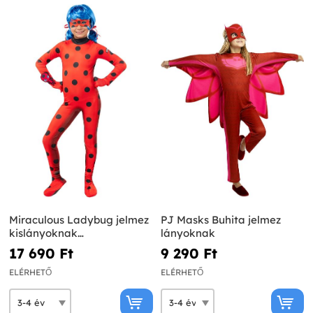
Miraculous Ladybug jelmez
PJ Masks Buhita jelmez
kislányoknak
lányoknak
kiegészítőkkel
17 690 Ft‎
9 290 Ft‎
ELÉRHETŐ
ELÉRHETŐ