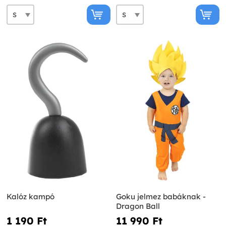
Kalóz kampó
Goku jelmez babáknak -
Dragon Ball
1 190 Ft‎
11 990 Ft‎