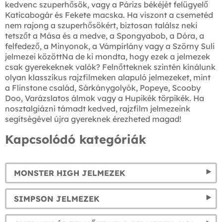
kedvenc szuperhősök, vagy a Párizs békéjét felügyelő
Katicabogár és Fekete macska. Ha viszont a csemetéd
nem rajong a szuperhősökért, biztosan találsz neki
tetszőt a Mása és a medve, a Spongyabob, a Dóra, a
felfedező, a Minyonok, a Vámpírlány vagy a Szörny Suli
jelmezei közöttNa de ki mondta, hogy ezek a jelmezek
csak gyerekeknek valók? Felnőtteknek szintén kínálunk
olyan klasszikus rajzfilmeken alapuló jelmezeket, mint
a Flinstone család, Sárkánygolyók, Popeye, Scooby
Doo, Varázslatos álmok vagy a Hupikék törpikék. Ha
nosztalgiázni támadt kedved, rajzfilm jelmezeink
segítségével újra gyereknek érezheted magad!
Kapcsolódó kategóriák
MONSTER HIGH JELMEZEK
SIMPSON JELMEZEK