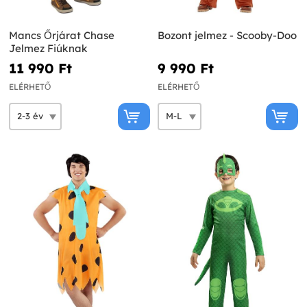
Mancs Őrjárat Chase
Bozont jelmez - Scooby-Doo
Jelmez Fiúknak
11 990 Ft‎
9 990 Ft‎
ELÉRHETŐ
ELÉRHETŐ