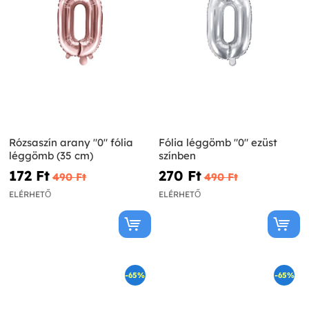
Rózsaszín arany "0" fólia
Fólia léggömb "0" ezüst
léggömb (35 cm)
színben
172 Ft‎
270 Ft‎
490 Ft‎
490 Ft‎
ELÉRHETŐ
ELÉRHETŐ
-65%
-65%