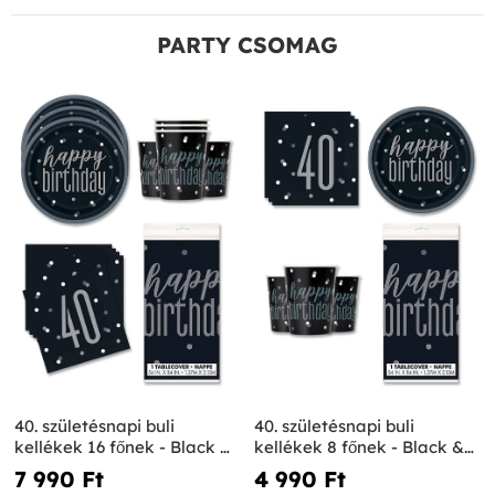
PARTY CSOMAG
40. születésnapi buli
40. születésnapi buli
kellékek 16 főnek - Black &
kellékek 8 főnek - Black &
Silver Glitz
Silver Glitz
7 990 Ft‎
4 990 Ft‎