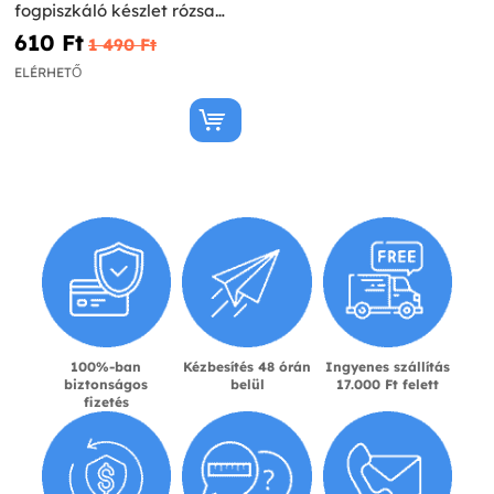
fogpiszkáló készlet rózsa
aranyban - Glitz & Glamour
610 Ft‎
1 490 Ft‎
Pink & Rose Gold
ELÉRHETŐ
100%-ban
Kézbesítés 48 órán
Ingyenes szállítás
biztonságos
belül
17.000 Ft felett
fizetés