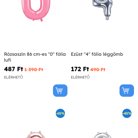
Rózsaszín 86 cm-es "0" fólia
Ezüst "4" fólia léggömb
lufi
487 Ft‎
172 Ft‎
1 390 Ft‎
490 Ft‎
ELÉRHETŐ
ELÉRHETŐ
-65%
-45%