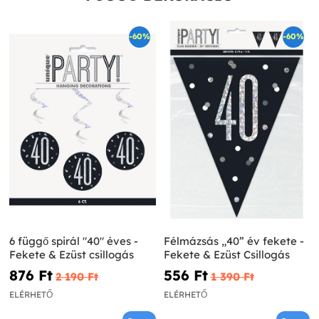
-60%
-60%
6 függő spirál "40" éves -
Félmázsás „40” év fekete -
Fekete & Ezüst csillogás
Fekete & Ezüst Csillogás
876 Ft‎
556 Ft‎
2 190 Ft‎
1 390 Ft‎
ELÉRHETŐ
ELÉRHETŐ