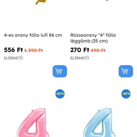
4-es arany fólia lufi 86 cm
Rózsaarany "4" fólia
léggömb (35 cm)
556 Ft‎
270 Ft‎
1 390 Ft‎
490 Ft‎
ELÉRHETŐ
ELÉRHETŐ
-65%
-65%