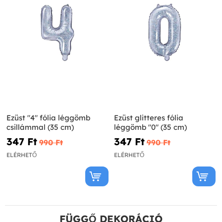
Ezüst "4" fólia léggömb
Ezüst glitteres fólia
csillámmal (35 cm)
léggömb "0" (35 cm)
347 Ft‎
347 Ft‎
990 Ft‎
990 Ft‎
ELÉRHETŐ
ELÉRHETŐ
FÜGGŐ DEKORÁCIÓ