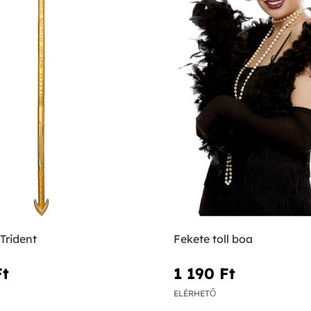
rident
Fekete toll boa
t‎
1 190 Ft‎
ELÉRHETŐ