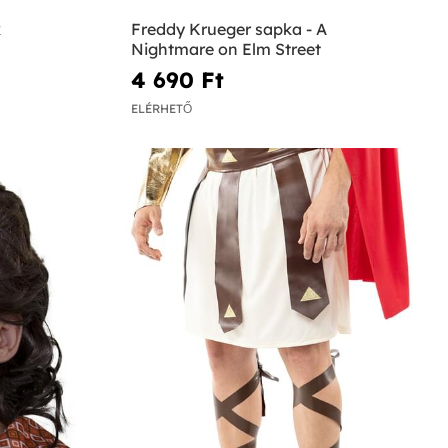
k
Freddy Krueger sapka - A
Nightmare on Elm Street
4 690 Ft‎
ELÉRHETŐ