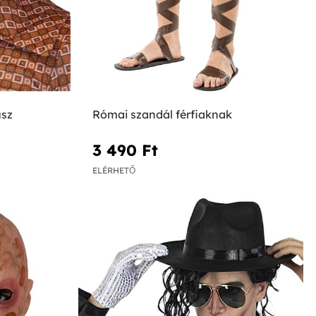
usz
Római szandál férfiaknak
3 490 Ft‎
ELÉRHETŐ