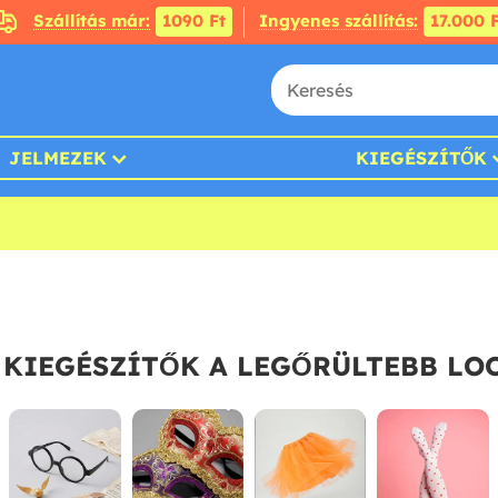
Szállítás már:
1090 Ft
Ingyenes szállítás:
17.000 F
JELMEZEK
KIEGÉSZÍTŐK
 KIEGÉSZÍTŐK A LEGŐRÜLTEBB LO