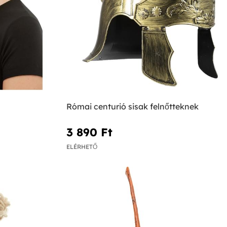
Római centurió sisak felnőtteknek
3 890 Ft‎
ELÉRHETŐ