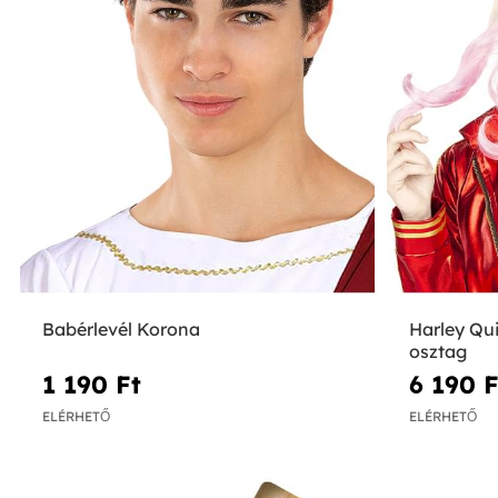
Babérlevél Korona
Harley Qu
osztag
1 190 Ft‎
6 190 Ft
ELÉRHETŐ
ELÉRHETŐ