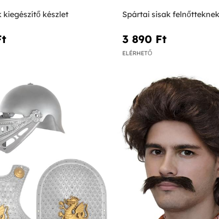
 kiegészítő készlet
Spártai sisak felnőttekne
t‎
3 890 Ft‎
ELÉRHETŐ