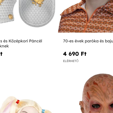
zs és Középkori Páncél
70-es évek paróka és baj
knek
‎
4 690 Ft‎
ELÉRHETŐ