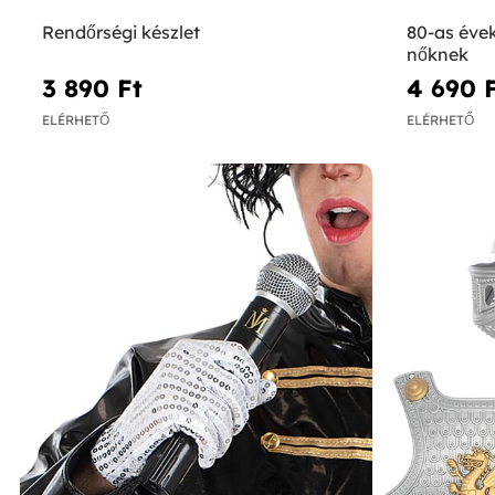
Rendőrségi készlet
80-as évek
nőknek
3 890 Ft‎
4 690 F
ELÉRHETŐ
ELÉRHETŐ