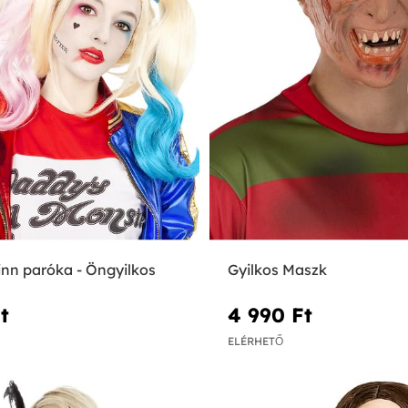
inn paróka - Öngyilkos
Gyilkos Maszk
‎
4 990 Ft‎
ELÉRHETŐ