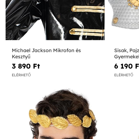
Michael Jackson Mikrofon és
Sisak, Paj
Kesztyű
Gyermeke
3 890 Ft‎
6 190 Ft
ELÉRHETŐ
ELÉRHETŐ