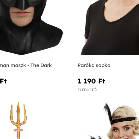
man maszk - The Dark
Paróka sapka
Ft‎
1 190 Ft‎
ELÉRHETŐ