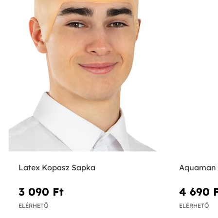
Latex Kopasz Sapka
Aquaman T
3 090 Ft‎
4 690 F
ELÉRHETŐ
ELÉRHETŐ