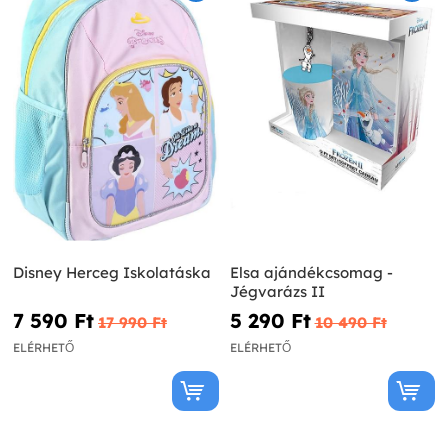
Disney Herceg Iskolatáska
Elsa ajándékcsomag -
Jégvarázs II
7 590 Ft‎
5 290 Ft‎
17 990 Ft‎
10 490 Ft‎
ELÉRHETŐ
ELÉRHETŐ