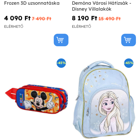
Frozen 3D uzsonnatáska
Demóna Városi Hátizsák -
Disney Villalakók
4 090 Ft‎
8 190 Ft‎
7 490 Ft‎
15 490 Ft‎
ELÉRHETŐ
ELÉRHETŐ
-45%
-45%