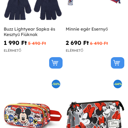
Buzz Lightyear Sapka és
Minnie egér Esernyő
Kesztyű Fiúknak
1 990 Ft‎
2 690 Ft‎
5 490 Ft‎
6 490 Ft‎
ELÉRHETŐ
ELÉRHETŐ
-56%
-64%