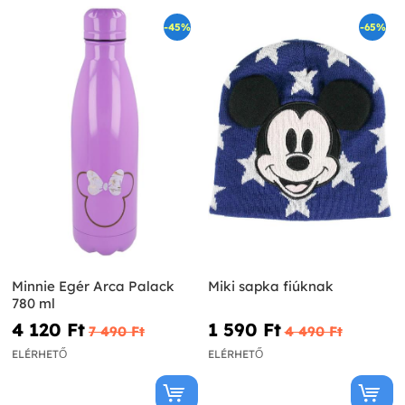
-45%
-65%
Minnie Egér Arca Palack
Miki sapka fiúknak
780 ml
4 120 Ft‎
1 590 Ft‎
7 490 Ft‎
4 490 Ft‎
ELÉRHETŐ
ELÉRHETŐ