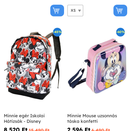
-45%
-60%
Minnie egér Iskolai
Minnie Mouse uzsonnás
Hátizsák - Disney
táska konfetti
8 520 Ft‎
2 596 Ft‎
15 490 Ft‎
6 490 Ft‎