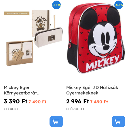
-55%
-60%
Mickey Egér
Mickey Egér 3D Hátizsák
Környezetbarát
Gyermekeknek
Írószerkészlet
3 390 Ft‎
2 996 Ft‎
7 490 Ft‎
7 490 Ft‎
ELÉRHETŐ
ELÉRHETŐ