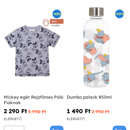
-62%
-50%
Mickey egér Rajzfilmes Póló
Dumbo palack 850ml
Fiúknak
2 290 Ft‎
1 490 Ft‎
5 990 Ft‎
2 990 Ft‎
ELÉRHETŐ
ELÉRHETŐ