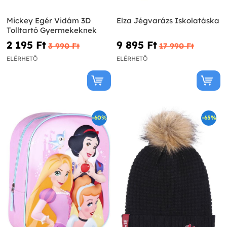
Mickey Egér Vidám 3D
Elza Jégvarázs Iskolatáska
Tolltartó Gyermekeknek
2 195 Ft‎
9 895 Ft‎
3 990 Ft‎
17 990 Ft‎
ELÉRHETŐ
ELÉRHETŐ
-60%
-65%