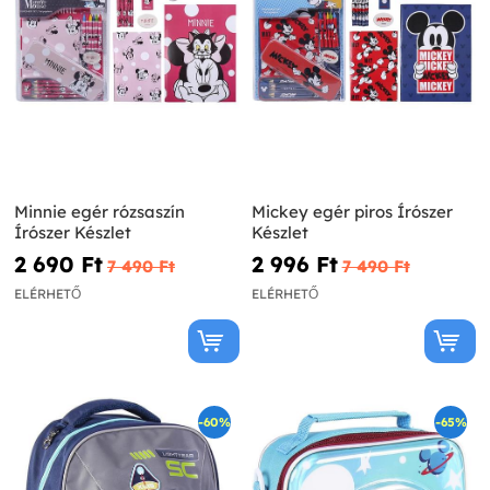
Minnie egér rózsaszín
Mickey egér piros Írószer
Írószer Készlet
Készlet
2 690 Ft‎
2 996 Ft‎
7 490 Ft‎
7 490 Ft‎
ELÉRHETŐ
ELÉRHETŐ
-60%
-65%