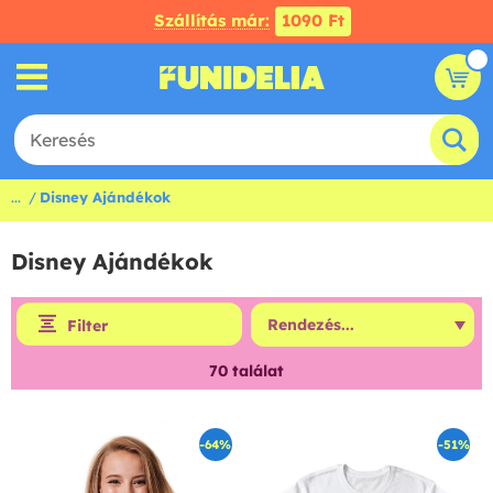
Szállítás már:
1090 Ft
...
Disney Ajándékok
Disney Ajándékok
Filter
70
találat
-64%
-51%