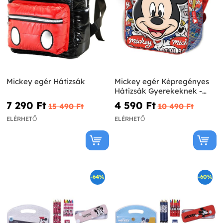
Mickey egér Hátizsák
Mickey egér Képregényes
Hátizsák Gyerekeknek -
Disney
7 290 Ft‎
4 590 Ft‎
15 490 Ft‎
10 490 Ft‎
ELÉRHETŐ
ELÉRHETŐ
-64%
-60%