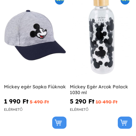
Mickey egér Sapka Fiúknak
Mickey Egér Arcok Palack
1030 ml
1 990 Ft‎
5 290 Ft‎
5 490 Ft‎
10 490 Ft‎
ELÉRHETŐ
ELÉRHETŐ