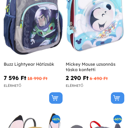
Buzz Lightyear Hátizsák
Mickey Mouse uzsonnás
táska konfetti
7 596 Ft‎
2 290 Ft‎
18 990 Ft‎
6 490 Ft‎
ELÉRHETŐ
ELÉRHETŐ
-61%
-60%