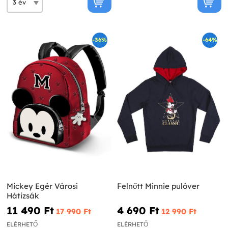
-36%
-64%
Mickey Egér Városi
Felnőtt Minnie pulóver
Hátizsák
11 490 Ft‎
4 690 Ft‎
17 990 Ft‎
12 990 Ft‎
ELÉRHETŐ
ELÉRHETŐ