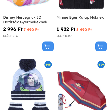
Disney Hercegnők 3D
Minnie Egér Kalap Nőknek
Hátizsák Gyermekeknek
2 996 Ft‎
1 922 Ft‎
7 490 Ft‎
5 490 Ft‎
ELÉRHETŐ
ELÉRHETŐ
-64%
-59%