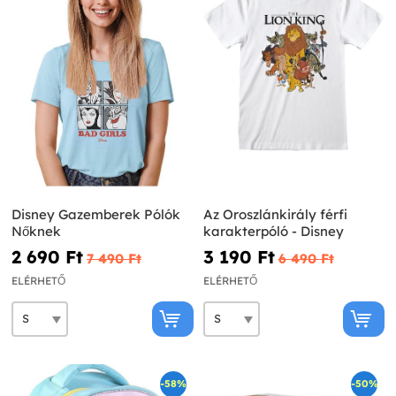
Disney Gazemberek Pólók
Az Oroszlánkirály férfi
Nőknek
karakterpóló - Disney
2 690 Ft‎
3 190 Ft‎
7 490 Ft‎
6 490 Ft‎
ELÉRHETŐ
ELÉRHETŐ
-58%
-50%