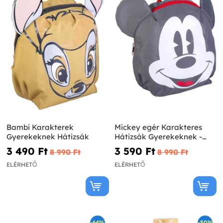
Bambi Karakterek
Mickey egér Karakteres
Gyerekeknek Hátizsák
Hátizsák Gyerekeknek -
Disney
3 490 Ft‎
3 590 Ft‎
8 990 Ft‎
8 990 Ft‎
ELÉRHETŐ
ELÉRHETŐ
-64%
-50%