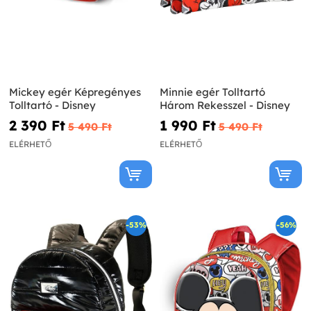
Mickey egér Képregényes
Minnie egér Tolltartó
Tolltartó - Disney
Három Rekesszel - Disney
2 390 Ft‎
1 990 Ft‎
5 490 Ft‎
5 490 Ft‎
ELÉRHETŐ
ELÉRHETŐ
-53%
-56%