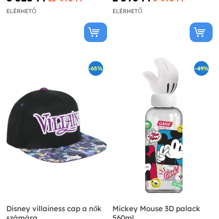
ELÉRHETŐ
ELÉRHETŐ
-65%
-49%
Disney villainess cap a nők
Mickey Mouse 3D palack
számára
560ml