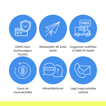
100%-ban
Kézbesítés 48 órán
Ingyenes szállítás
biztonságos
belül
17.000 Ft felett
fizetés
Csere és
Mérettáblázat
Lépj kapcsolatba
visszaküldés
velünk