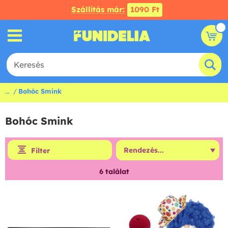
Szállítás már:
1090 Ft
...
Bohóc Smink
Bohóc Smink
Filter
6
találat