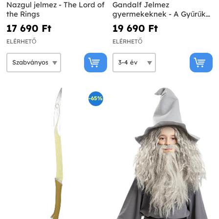
Nazgul jelmez - The Lord of
Gandalf Jelmez
the Rings
gyermekeknek - A Gyűrűk
Ura
17 690 Ft‎
19 690 Ft‎
ELÉRHETŐ
ELÉRHETŐ
-65%