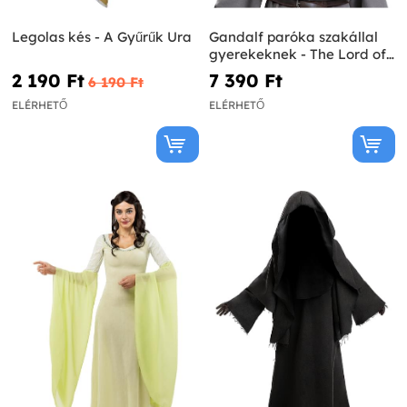
Legolas kés - A Gyűrűk Ura
Gandalf paróka szakállal
gyerekeknek - The Lord of
the Rings
2 190 Ft‎
7 390 Ft‎
6 190 Ft‎
ELÉRHETŐ
ELÉRHETŐ