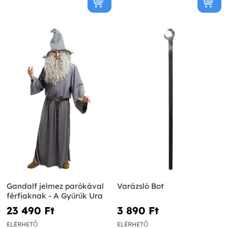
Gandalf jelmez parókával
Varázsló Bot
férfiaknak - A Gyűrűk Ura
23 490 Ft‎
3 890 Ft‎
ELÉRHETŐ
ELÉRHETŐ