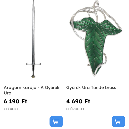
Aragorn kardja - A Gyűrűk
Gyűrűk Ura Tünde bross
Ura
6 190 Ft‎
4 690 Ft‎
ELÉRHETŐ
ELÉRHETŐ