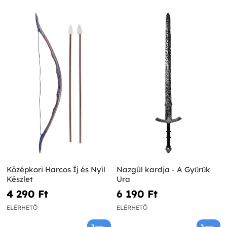
Középkori Harcos Íj és Nyíl
Nazgûl kardja - A Gyűrűk
Készlet
Ura
4 290 Ft‎
6 190 Ft‎
ELÉRHETŐ
ELÉRHETŐ