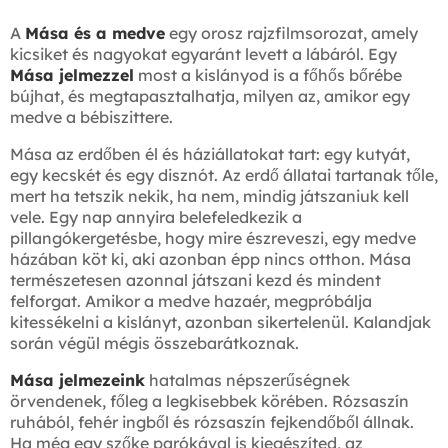
A
Mása és a medve
egy orosz rajzfilmsorozat, amely
kicsiket és nagyokat egyaránt levett a lábáról. Egy
Mása jelmezzel
most a kislányod is a főhős bőrébe
bújhat, és megtapasztalhatja, milyen az, amikor egy
medve a bébiszittere.
Mása az erdőben él és háziállatokat tart: egy kutyát,
egy kecskét és egy disznót. Az erdő állatai tartanak tőle,
mert ha tetszik nekik, ha nem, mindig játszaniuk kell
vele. Egy nap annyira belefeledkezik a
pillangókergetésbe, hogy mire észreveszi, egy medve
házában köt ki, aki azonban épp nincs otthon. Mása
természetesen azonnal játszani kezd és mindent
felforgat. Amikor a medve hazaér, megpróbálja
kitessékelni a kislányt, azonban sikertelenül. Kalandjak
során végül mégis összebarátkoznak.
Mása jelmezeink
hatalmas népszerűségnek
örvendenek, főleg a legkisebbek körében. Rózsaszín
ruhából, fehér ingből és rózsaszín fejkendőből állnak.
Ha még egy szőke parókával is kiegészíted, az