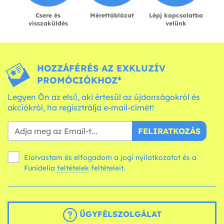
Csere és
Mérettáblázat
Lépj kapcsolatba
visszaküldés
velünk
HOZZÁFÉRÉS AZ EXKLUZÍV
PROMÓCIÓKHOZ*
Legyen Ön az első, aki értesül az újdonságokról és
akciókról, ha regisztrálja e-mail-címét!
FELIRATKOZÁS
Elolvastam és elfogadom a jogi nyilatkozatot és a
Funidelia
feltételek
feltételeit.
ÜGYFÉLSZOLGÁLAT