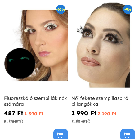
-65%
-9%
Fluoreszkáló szempillák nők
Női fekete szempillaspirál
számára
pillangókkal
487 Ft‎
1 990 Ft‎
1 390 Ft‎
2 190 Ft‎
ELÉRHETŐ
ELÉRHETŐ