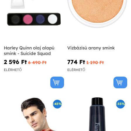
Harley Quinn olaj alapú
Vízbázisú arany smink
smink - Suicide Squad
2 596 Ft‎
774 Ft‎
6 490 Ft‎
1 190 Ft‎
ELÉRHETŐ
ELÉRHETŐ
-45%
-35%