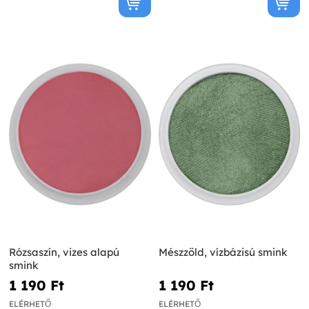
Rózsaszín, vizes alapú
Mészzöld, vízbázisú smink
smink
1 190 Ft‎
1 190 Ft‎
ELÉRHETŐ
ELÉRHETŐ