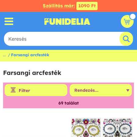
Szállítás már:
1090 Ft
...
Farsangi arcfesték
Farsangi arcfesték
Filter
69
találat