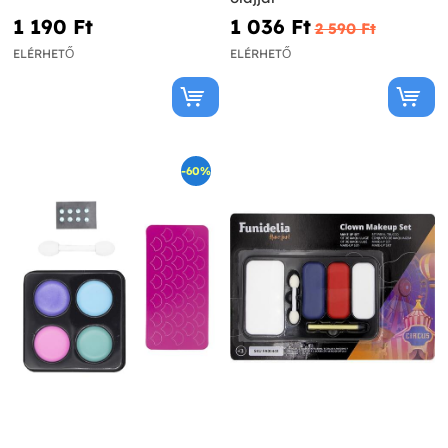
1 190 Ft‎
1 036 Ft‎
2 590 Ft‎
ELÉRHETŐ
ELÉRHETŐ
-60%