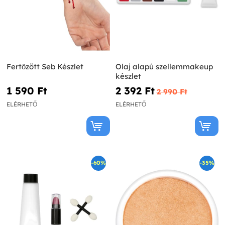
Fertőzött Seb Készlet
Olaj alapú szellemmakeup
készlet
1 590 Ft‎
2 392 Ft‎
2 990 Ft‎
ELÉRHETŐ
ELÉRHETŐ
-60%
-35%