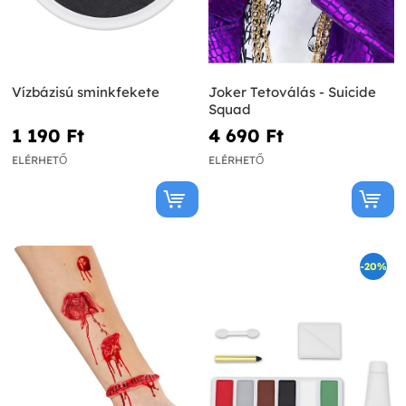
Vízbázisú sminkfekete
Joker Tetoválás - Suicide
Squad
1 190 Ft‎
4 690 Ft‎
ELÉRHETŐ
ELÉRHETŐ
-20%