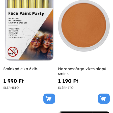
Sminkpálcika 6 db.
Narancssárga vizes alapú
smink
1 990 Ft‎
1 190 Ft‎
ELÉRHETŐ
ELÉRHETŐ