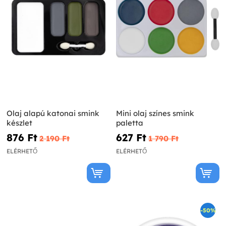
Olaj alapú katonai smink
Mini olaj színes smink
készlet
paletta
876 Ft‎
627 Ft‎
2 190 Ft‎
1 790 Ft‎
ELÉRHETŐ
ELÉRHETŐ
-50%