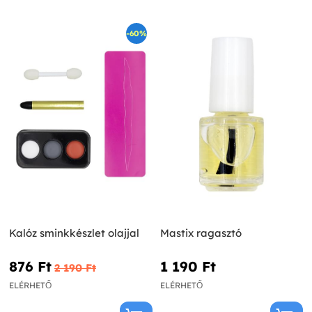
-60%
Kalóz sminkkészlet olajjal
Mastix ragasztó
876 Ft‎
1 190 Ft‎
2 190 Ft‎
ELÉRHETŐ
ELÉRHETŐ