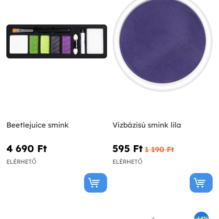
Beetlejuice smink
Vízbázisú smink lila
4 690 Ft‎
595 Ft‎
1 190 Ft‎
ELÉRHETŐ
ELÉRHETŐ
-64%