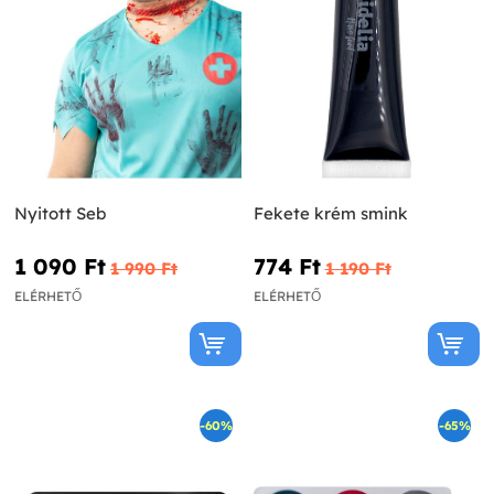
Nyitott Seb
Fekete krém smink
1 090 Ft‎
774 Ft‎
1 990 Ft‎
1 190 Ft‎
ELÉRHETŐ
ELÉRHETŐ
-60%
-65%