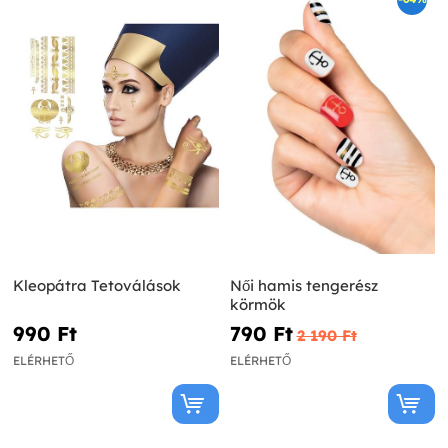
Kleopátra Tetoválások
Női hamis tengerész
körmök
990 Ft‎
790 Ft‎
2 190 Ft‎
ELÉRHETŐ
ELÉRHETŐ