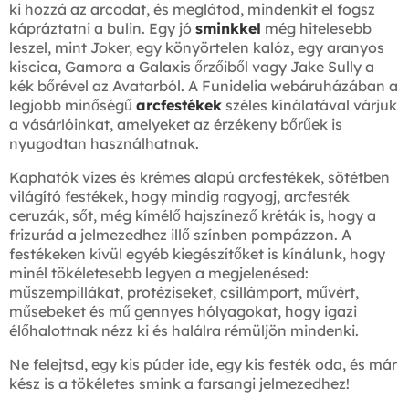
ki hozzá az arcodat, és meglátod, mindenkit el fogsz
kápráztatni a bulin. Egy jó
sminkkel
még hitelesebb
leszel, mint Joker, egy könyörtelen kalóz, egy aranyos
kiscica, Gamora a Galaxis őrzőiből vagy Jake Sully a
kék bőrével az Avatarból. A Funidelia webáruházában a
legjobb minőségű
arcfestékek
széles kínálatával várjuk
a vásárlóinkat, amelyeket az érzékeny bőrűek is
nyugodtan használhatnak.
Kaphatók vizes és krémes alapú arcfestékek, sötétben
világító festékek, hogy mindig ragyogj, arcfesték
ceruzák, sőt, még kímélő hajszínező kréták is, hogy a
frizurád a jelmezedhez illő színben pompázzon. A
festékeken kívül egyéb kiegészítőket is kínálunk, hogy
minél tökéletesebb legyen a megjelenésed:
műszempillákat, protéziseket, csillámport, művért,
műsebeket és mű gennyes hólyagokat, hogy igazi
élőhalottnak nézz ki és halálra rémüljön mindenki.
Ne felejtsd, egy kis púder ide, egy kis festék oda, és már
kész is a tökéletes smink a farsangi jelmezedhez!