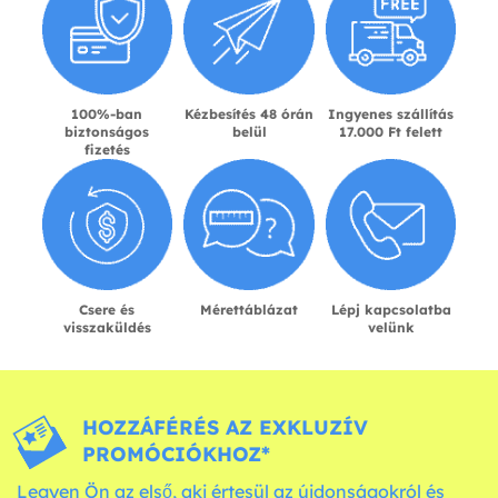
100%-ban
Kézbesítés 48 órán
Ingyenes szállítás
biztonságos
belül
17.000 Ft felett
fizetés
Csere és
Mérettáblázat
Lépj kapcsolatba
visszaküldés
velünk
HOZZÁFÉRÉS AZ EXKLUZÍV
PROMÓCIÓKHOZ*
Legyen Ön az első, aki értesül az újdonságokról és