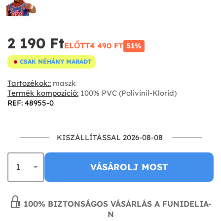
2 190 Ft‎
ELŐTT
4 490 FT‎
51%
CSAK NÉHÁNY MARADT
Tartozékok::
maszk
Termék kompozíció:
100% PVC (Polivinil-Klorid)
REF: 48955-0
KISZÁLLÍTÁSSAL 2026-08-08
VÁSÁROLJ MOST
100% BIZTONSÁGOS VÁSÁRLÁS A FUNIDELIA-
N