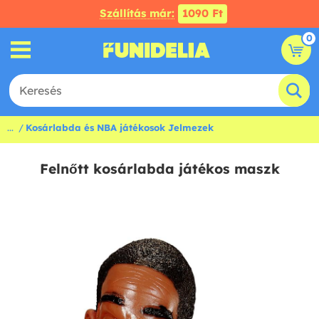
Szállítás már:
1090 Ft
0
...
Kosárlabda és NBA játékosok Jelmezek
Felnőtt kosárlabda játékos maszk