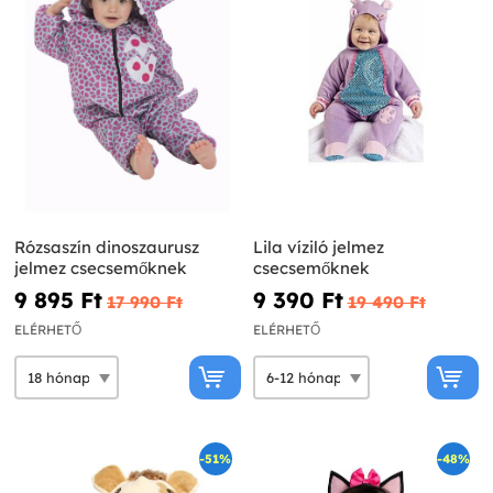
Rózsaszín dinoszaurusz
Lila víziló jelmez
jelmez csecsemőknek
csecsemőknek
9 895 Ft‎
9 390 Ft‎
17 990 Ft‎
19 490 Ft‎
ELÉRHETŐ
ELÉRHETŐ
-51%
-48%