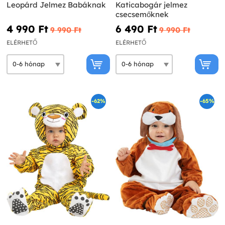
Leopárd Jelmez Babáknak
Katicabogár jelmez
csecsemőknek
4 990 Ft‎
6 490 Ft‎
9 990 Ft‎
9 990 Ft‎
ELÉRHETŐ
ELÉRHETŐ
-62%
-65%