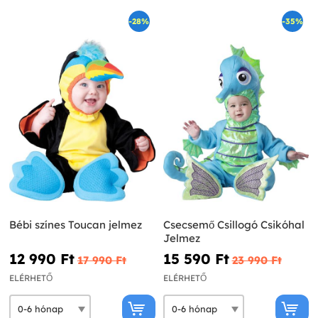
-28%
-35%
Bébi színes Toucan jelmez
Csecsemő Csillogó Csikóhal
Jelmez
12 990 Ft‎
15 590 Ft‎
17 990 Ft‎
23 990 Ft‎
ELÉRHETŐ
ELÉRHETŐ