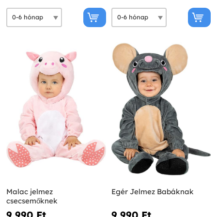
Malac jelmez
Egér Jelmez Babáknak
csecsemőknek
9 990 Ft‎
9 990 Ft‎