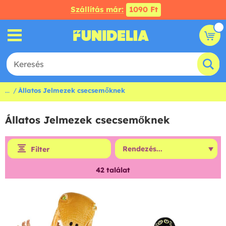
Szállítás már:
1090 Ft
...
Állatos Jelmezek csecsemőknek
Állatos Jelmezek csecsemőknek
Filter
42
találat