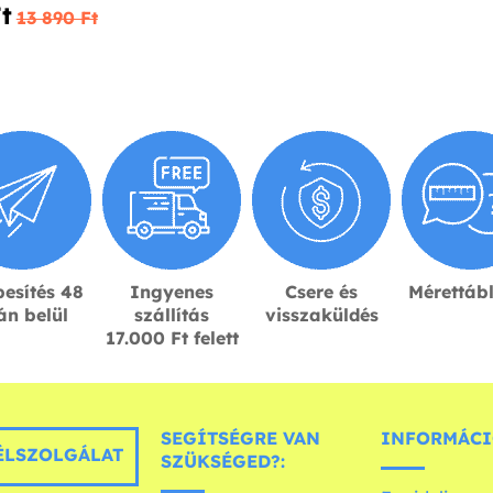
t‎
13 890 Ft‎
esítés 48
Ingyenes
Csere és
Mérettáb
án belül
szállítás
visszaküldés
17.000 Ft felett
SEGÍTSÉGRE VAN
INFORMÁCI
LSZOLGÁLAT
SZÜKSÉGED?: