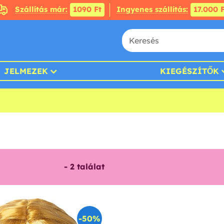
Szállítás már:
1090 Ft
Ingyenes szállítás:
17.000 F
JELMEZEK
KIEGÉSZÍTŐK
-
2
találat
-50%