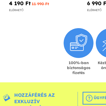
4 190 Ft‎
6 990 F
11 990 Ft‎
ELÉRHETŐ
ELÉRHETŐ
100%-ban
Kézb
biztonságos
ór
fizetés
HOZZÁFÉRÉS AZ
ÜGYFÉ
EXKLUZÍV