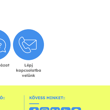
lázat
Lépj
kapcsolatba
velünk
Ó::
KÖVESS MINKET::