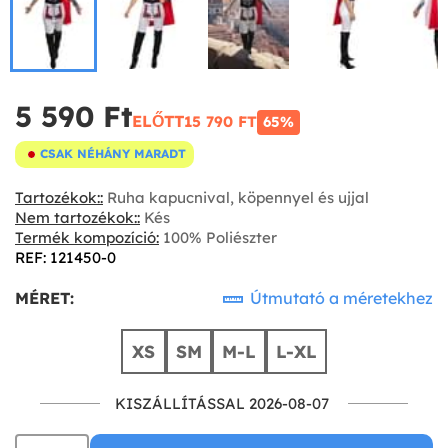
5 590 Ft‎
ELŐTT
15 790 FT‎
65%
CSAK NÉHÁNY MARADT
Tartozékok::
Ruha kapucnival, köpennyel és ujjal
Nem tartozékok::
Kés
Termék kompozíció:
100% Poliészter
REF: 121450-0
MÉRET:
Útmutató a méretekhez
XS
SM
M-L
L-XL
KISZÁLLÍTÁSSAL 2026-08-07