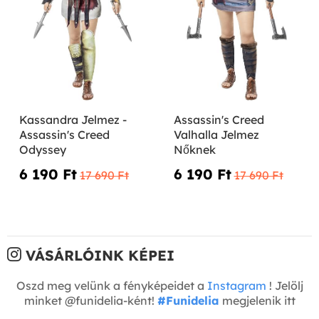
Kassandra Jelmez -
Assassin's Creed
Assassin's Creed
Valhalla Jelmez
Odyssey
Nőknek
6 190 Ft‎
6 190 Ft‎
17 690 Ft‎
17 690 Ft‎
VÁSÁRLÓINK KÉPEI
Oszd meg velünk a fényképeidet a
Instagram
! Jelölj
minket @funidelia-ként!
#Funidelia
megjelenik itt