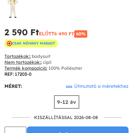
2 590 Ft‎
ELŐTT
6 490 FT‎
60%
CSAK NÉHÁNY MARADT
Tartozékok::
bodysuit
Nem tartozékok::
cipő
Termék kompozíció:
100% Poliészter
REF: 17203-0
MÉRET:
Útmutató a méretekhez
9-12 év
KISZÁLLÍTÁSSAL 2026-08-08