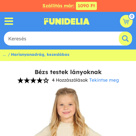
Szállítás már:
1090 Ft
0
...
Harisnyanadrág, kezeslábas
Bézs testek lányoknak
4 Hozzászólások
Tekintse meg