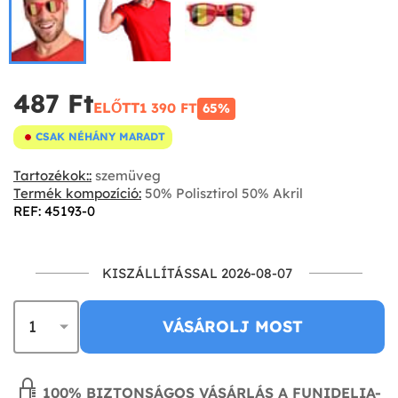
487 Ft‎
ELŐTT
1 390 FT‎
65%
CSAK NÉHÁNY MARADT
Tartozékok::
szemüveg
Termék kompozíció:
50% Polisztirol 50% Akril
REF: 45193-0
KISZÁLLÍTÁSSAL 2026-08-07
VÁSÁROLJ MOST
100% BIZTONSÁGOS VÁSÁRLÁS A FUNIDELIA-