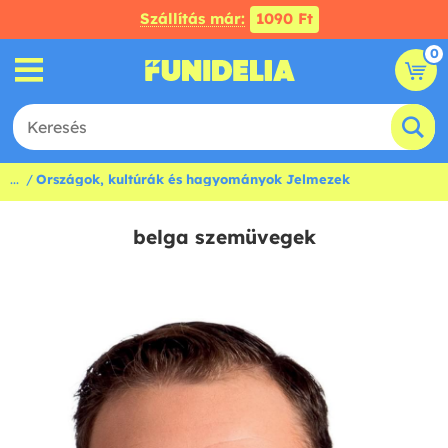
Szállítás már:
1090 Ft
0
...
Országok, kultúrák és hagyományok Jelmezek
belga szemüvegek