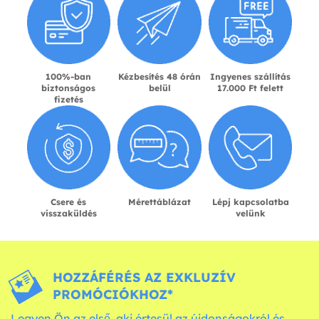
100%-ban
Kézbesítés 48 órán
Ingyenes szállítás
biztonságos
belül
17.000 Ft felett
fizetés
Csere és
Mérettáblázat
Lépj kapcsolatba
visszaküldés
velünk
HOZZÁFÉRÉS AZ EXKLUZÍV
PROMÓCIÓKHOZ*
Legyen Ön az első, aki értesül az újdonságokról és