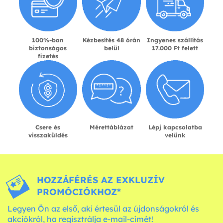
100%-ban
Kézbesítés 48 órán
Ingyenes szállítás
biztonságos
belül
17.000 Ft felett
fizetés
Csere és
Mérettáblázat
Lépj kapcsolatba
visszaküldés
velünk
HOZZÁFÉRÉS AZ EXKLUZÍV
PROMÓCIÓKHOZ*
Legyen Ön az első, aki értesül az újdonságokról és
akciókról, ha regisztrálja e-mail-címét!