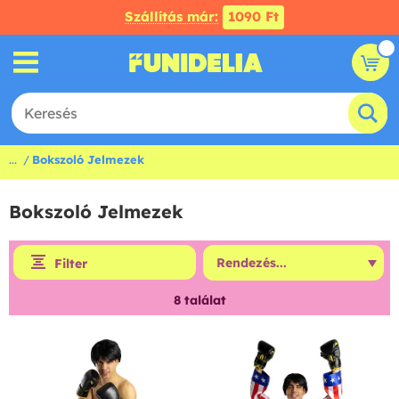
Szállítás már:
1090 Ft
...
Bokszoló Jelmezek
Bokszoló Jelmezek
Filter
8
találat