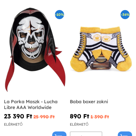
-10%
-36%
La Parka Maszk - Lucha
Baba boxer zokni
Libre AAA Worldwide
23 390 Ft‎
890 Ft‎
25 990 Ft‎
1 390 Ft‎
ELÉRHETŐ
ELÉRHETŐ