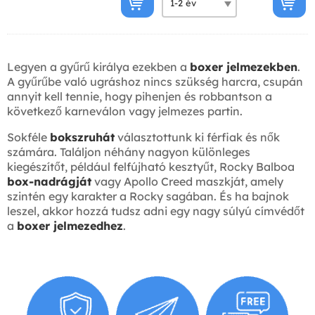
Legyen a gyűrű királya ezekben a
boxer jelmezekben
.
A gyűrűbe való ugráshoz nincs szükség harcra, csupán
annyit kell tennie, hogy pihenjen és robbantson a
következő karneválon vagy jelmezes partin.
Sokféle
bokszruhát
választottunk ki férfiak és nők
számára. Találjon néhány nagyon különleges
kiegészítőt, például felfújható kesztyűt, Rocky Balboa
box-nadrágját
vagy Apollo Creed maszkját, amely
szintén egy karakter a Rocky sagában. És ha bajnok
leszel, akkor hozzá tudsz adni egy nagy súlyú címvédőt
a
boxer jelmezedhez
.