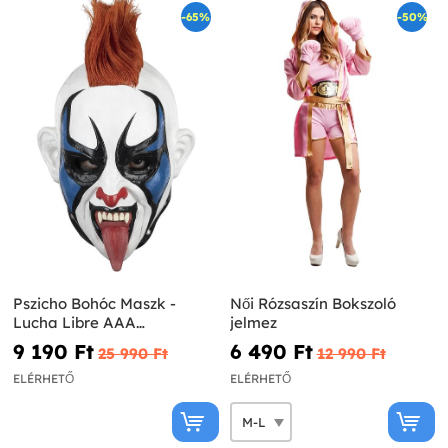
-65%
-50%
Pszicho Bohóc Maszk -
Női Rózsaszín Bokszoló
Lucha Libre AAA
jelmez
Worldwide
9 190 Ft‎
6 490 Ft‎
25 990 Ft‎
12 990 Ft‎
ELÉRHETŐ
ELÉRHETŐ