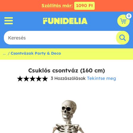
Szállítás már:
1090 Ft
0
...
Csontvázak Party & Deco
Csuklós csontváz (160 cm)
3 Hozzászólások
Tekintse meg