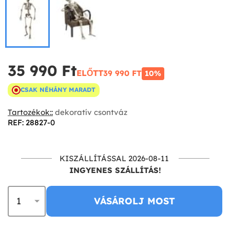
35 990 Ft‎
ELŐTT
39 990 FT‎
10%
CSAK NÉHÁNY MARADT
Tartozékok::
dekoratív csontváz
REF: 28827-0
KISZÁLLÍTÁSSAL 2026-08-11
INGYENES SZÁLLÍTÁS!
VÁSÁROLJ MOST