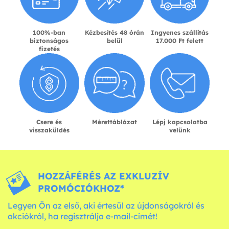
100%-ban
Kézbesítés 48 órán
Ingyenes szállítás
biztonságos
belül
17.000 Ft felett
fizetés
Csere és
Mérettáblázat
Lépj kapcsolatba
visszaküldés
velünk
HOZZÁFÉRÉS AZ EXKLUZÍV
PROMÓCIÓKHOZ*
Legyen Ön az első, aki értesül az újdonságokról és
akciókról, ha regisztrálja e-mail-címét!