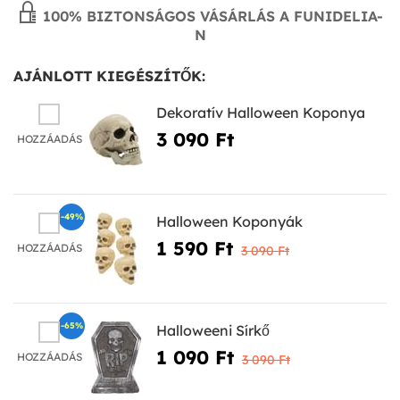
100% BIZTONSÁGOS VÁSÁRLÁS A FUNIDELIA-
N
AJÁNLOTT KIEGÉSZÍTŐK:
Dekoratív Halloween Koponya
3 090 Ft‎
HOZZÁADÁS
-49%
Halloween Koponyák
1 590 Ft‎
HOZZÁADÁS
3 090 Ft‎
-65%
Halloweeni Sírkő
1 090 Ft‎
HOZZÁADÁS
3 090 Ft‎