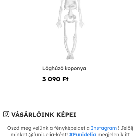
Lóghúzó koponya
3 090 Ft‎
VÁSÁRLÓINK KÉPEI
Oszd meg velünk a fényképeidet a
Instagram
! Jelölj
minket @funidelia-ként!
#Funidelia
megjelenik itt