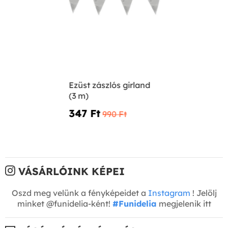
Ezüst zászlós girland
(3 m)
347 Ft‎
990 Ft‎
VÁSÁRLÓINK KÉPEI
Oszd meg velünk a fényképeidet a
Instagram
! Jelölj
minket @funidelia-ként!
#Funidelia
megjelenik itt