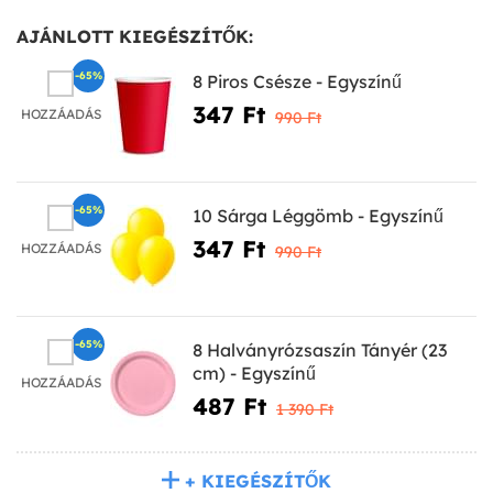
AJÁNLOTT KIEGÉSZÍTŐK:
-65%
8 Piros Csésze - Egyszínű
347 Ft‎
HOZZÁADÁS
990 Ft‎
-65%
10 Sárga Léggömb - Egyszínű
347 Ft‎
HOZZÁADÁS
990 Ft‎
-65%
8 Halványrózsaszín Tányér (23
cm) - Egyszínű
HOZZÁADÁS
487 Ft‎
1 390 Ft‎
+ KIEGÉSZÍTŐK