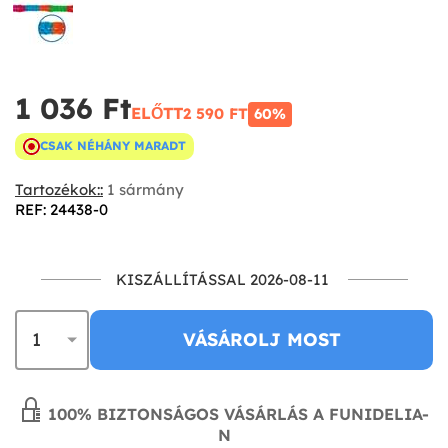
1 036 Ft‎
ELŐTT
2 590 FT‎
60%
CSAK NÉHÁNY MARADT
Tartozékok::
1 sármány
REF: 24438-0
KISZÁLLÍTÁSSAL 2026-08-11
VÁSÁROLJ MOST
100% BIZTONSÁGOS VÁSÁRLÁS A FUNIDELIA-
N