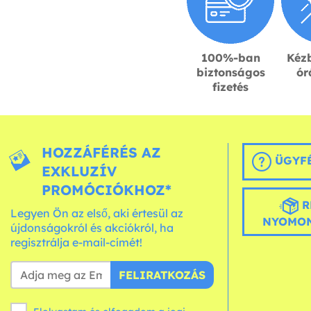
100%-ban
Kézb
biztonságos
ór
fizetés
HOZZÁFÉRÉS AZ
ÜGYFÉ
EXKLUZÍV
PROMÓCIÓKHOZ*
R
Legyen Ön az első, aki értesül az
NYOMON
újdonságokról és akciókról, ha
regisztrálja e-mail-címét!
FELIRATKOZÁS