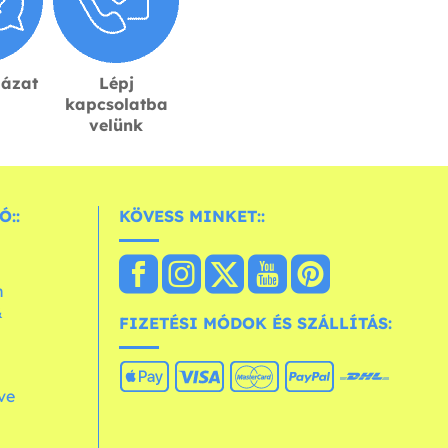
lázat
Lépj
kapcsolatba
velünk
Ó::
KÖVESS MINKET::
n
&
FIZETÉSI MÓDOK ÉS SZÁLLÍTÁS:
ve