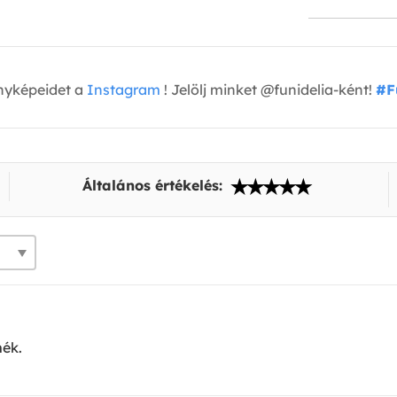
nyképeidet a
Instagram
! Jelölj minket @funidelia-ként!
#F
Általános értékelés:
ék.