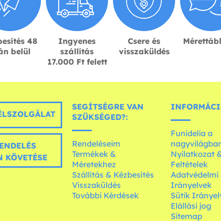
esítés 48
Ingyenes
Csere és
Mérettáb
án belül
szállítás
visszaküldés
17.000 Ft felett
SEGÍTSÉGRE VAN
INFORMÁCI
LSZOLGÁLAT
SZÜKSÉGED?:
Funidelia a
Rendeléseim
nagyvilágba
ENDELÉS
Termékek &
Nyilatkozat 
 KÖVETÉSE
Méretekhez
Feltételek
Szállítás & Kézbesítés
Adatvédelmi
Visszaküldés
Irányelvek
További Kérdések
Sütik Irányel
Elállási jog
Sitemap