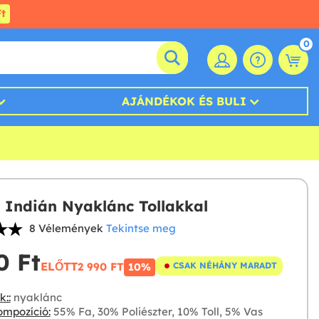
t
0
AJÁNDÉKOK ÉS BULI
t Indián Nyaklánc Tollakkal
8 Vélemények
Tekintse meg
 Ft‎
ELŐTT
2 990 FT‎
CSAK NÉHÁNY MARADT
10%
::
nyaklánc
mpozíció:
55% Fa, 30% Poliészter, 10% Toll, 5% Vas