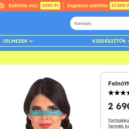
Szállítás már:
1090 Ft
Ingyenes szállítás:
17.000 F
JELMEZEK
KIEGÉSZÍTŐK
Felnőt
2 690
Tartozékok
Termék ko