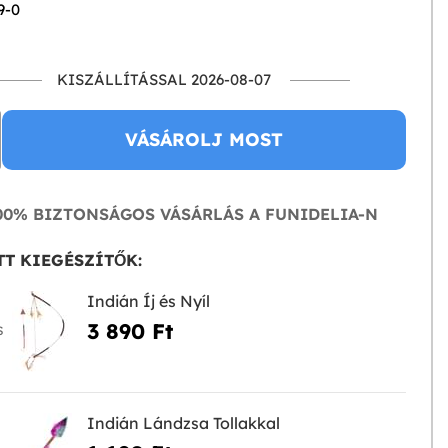
9-0
KISZÁLLÍTÁSSAL 2026-08-07
VÁSÁROLJ MOST
0% BIZTONSÁGOS VÁSÁRLÁS A FUNIDELIA-N
T KIEGÉSZÍTŐK:
Indián Íj és Nyíl
3 890 Ft‎
S
Indián Lándzsa Tollakkal