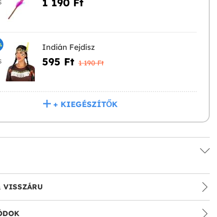
1 190 Ft‎
S
%
Indián Fejdísz
595 Ft‎
S
1 190 Ft‎
+ KIEGÉSZÍTŐK
& VISSZÁRU
ÓDOK