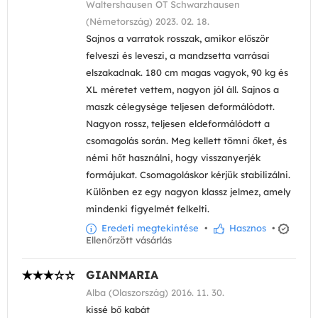
Waltershausen OT Schwarzhausen
(Németország) 2023. 02. 18.
Sajnos a varratok rosszak, amikor először
felveszi és leveszi, a mandzsetta varrásai
elszakadnak. 180 cm magas vagyok, 90 kg és
XL méretet vettem, nagyon jól áll. Sajnos a
maszk célegysége teljesen deformálódott.
Nagyon rossz, teljesen eldeformálódott a
csomagolás során. Meg kellett tömni őket, és
némi hőt használni, hogy visszanyerjék
formájukat. Csomagoláskor kérjük stabilizálni.
Különben ez egy nagyon klassz jelmez, amely
mindenki figyelmét felkelti.
Eredeti megtekintése
•
Hasznos
•
Ellenőrzött vásárlás
GIANMARIA
Alba (Olaszország) 2016. 11. 30.
kissé bő kabát