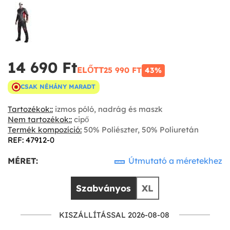
14 690 Ft‎
ELŐTT
25 990 FT‎
43%
CSAK NÉHÁNY MARADT
Tartozékok::
izmos póló, nadrág és maszk
Nem tartozékok::
cipő
Termék kompozíció:
50% Poliészter, 50% Poliuretán
REF: 47912-0
MÉRET:
Útmutató a méretekhez
Szabványos
XL
KISZÁLLÍTÁSSAL 2026-08-08