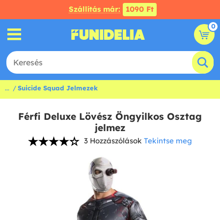
Szállítás már:
1090 Ft
0
...
Suicide Squad Jelmezek
Férfi Deluxe Lövész Öngyilkos Osztag
jelmez
3 Hozzászólások
Tekintse meg