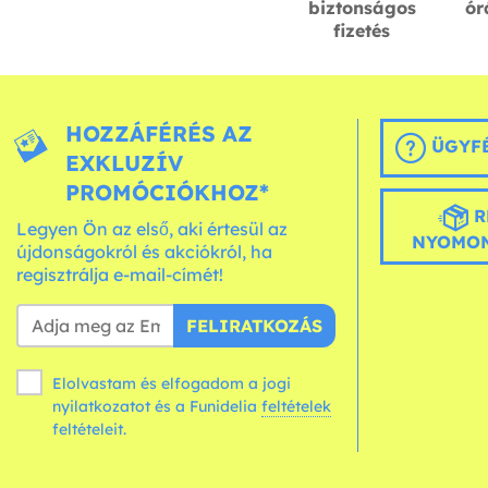
biztonságos
ór
fizetés
HOZZÁFÉRÉS AZ
ÜGYFÉ
EXKLUZÍV
PROMÓCIÓKHOZ*
R
Legyen Ön az első, aki értesül az
NYOMON
újdonságokról és akciókról, ha
regisztrálja e-mail-címét!
FELIRATKOZÁS
Elolvastam és elfogadom a jogi
nyilatkozatot és a Funidelia
feltételek
feltételeit.