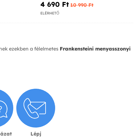
4 690 Ft‎
10 990 Ft‎
ELÉRHETŐ
nnek ezekben a félelmetes
Frankensteini menyasszonyi
lázat
Lépj