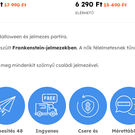
‎
6 290 Ft‎
17 990 Ft‎
15 490 Ft‎
ELÉRHETŐ
alloween és jelmezes partira.
észült
Frankenstein-jelmezekben
. A nők félelmetesnek tű
e meg mindenkit szörnyű családi jelmezével.
esítés 48
Ingyenes
Csere és
Mérettáb