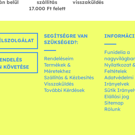
án belül
szállítás
visszaküldés
17.000 Ft felett
SEGÍTSÉGRE VAN
INFORMÁCI
LSZOLGÁLAT
SZÜKSÉGED?:
Funidelia a
Rendeléseim
nagyvilágba
ENDELÉS
Termékek &
Nyilatkozat 
 KÖVETÉSE
Méretekhez
Feltételek
Szállítás & Kézbesítés
Adatvédelmi
Visszaküldés
Irányelvek
További Kérdések
Sütik Irányel
Elállási jog
Sitemap
Rólunk