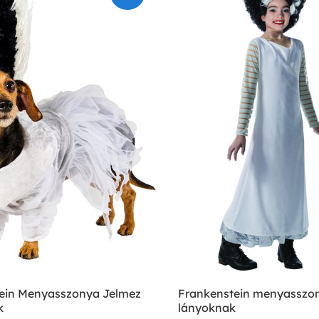
ein Menyasszonya Jelmez
Frankenstein menyasszon
k
lányoknak