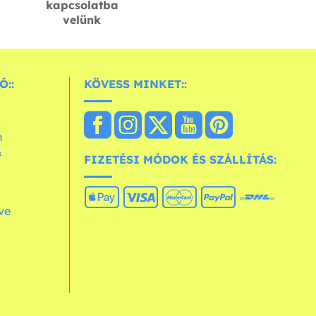
kapcsolatba
velünk
Ó::
KÖVESS MINKET::
n
&
FIZETÉSI MÓDOK ÉS SZÁLLÍTÁS:
ve