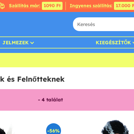
Szállítás már:
1090 Ft
Ingyenes szállítás:
17.000 F
JELMEZEK
KIEGÉSZÍTŐK
k és Felnőtteknek
-
4
találat
-56%