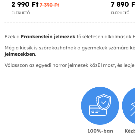
2 990 Ft‎
7 890 Ft
7 390 Ft‎
ELÉRHETŐ
ELÉRHETŐ
Ezek a
Frankenstein jelmezek
tökéletesen alkalmasak H
Még a kicsik is szórakozhatnak a gyermekek számára k
jelmezekben
.
Válasszon az egyedi horror jelmezek közül most, és lepj
100%-ban
Kézb