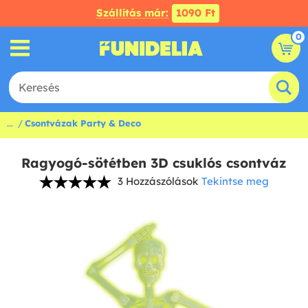
Szállítás már:
1090 Ft
0
...
Csontvázak Party & Deco
Ragyogó-sötétben 3D csuklós csontváz
3 Hozzászólások
Tekintse meg