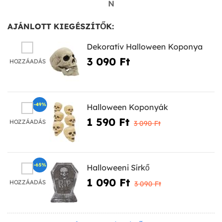
N
AJÁNLOTT KIEGÉSZÍTŐK:
Dekoratív Halloween Koponya
3 090 Ft‎
HOZZÁADÁS
-49%
Halloween Koponyák
1 590 Ft‎
HOZZÁADÁS
3 090 Ft‎
-65%
Halloweeni Sírkő
1 090 Ft‎
HOZZÁADÁS
3 090 Ft‎