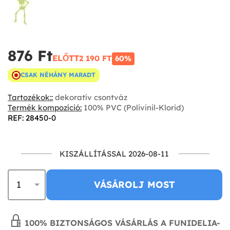
876 Ft‎
ELŐTT
2 190 FT‎
60%
CSAK NÉHÁNY MARADT
Tartozékok::
dekoratív csontváz
Termék kompozíció:
100% PVC (Polivinil-Klorid)
REF: 28450-0
KISZÁLLÍTÁSSAL 2026-08-11
VÁSÁROLJ MOST
100% BIZTONSÁGOS VÁSÁRLÁS A FUNIDELIA-