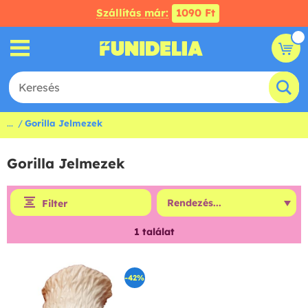
Szállítás már:
1090 Ft
...
Gorilla Jelmezek
Gorilla Jelmezek
Filter
1
találat
-42%