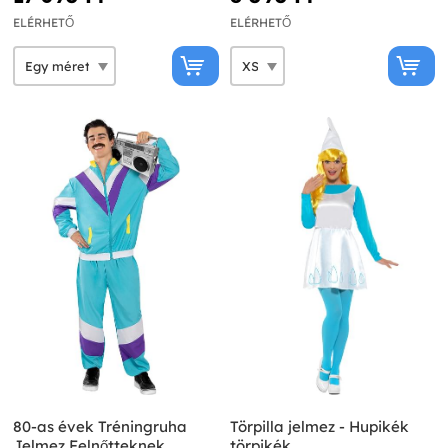
ELÉRHETŐ
ELÉRHETŐ
80-as évek Tréningruha
Törpilla jelmez - Hupikék
Jelmez Felnőtteknek
törpikék