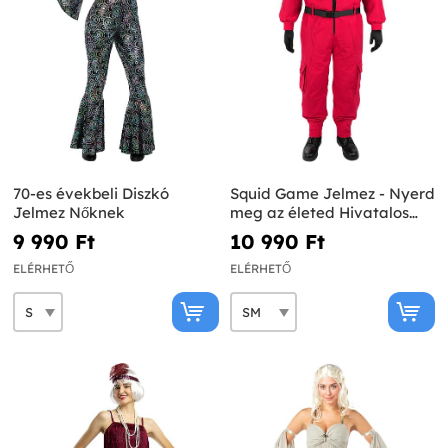
70-es évekbeli Diszkó
Squid Game Jelmez - Nyerd
Jelmez Nőknek
meg az életed Hivatalos
Netflix
9 990 Ft‎
10 990 Ft‎
ELÉRHETŐ
ELÉRHETŐ