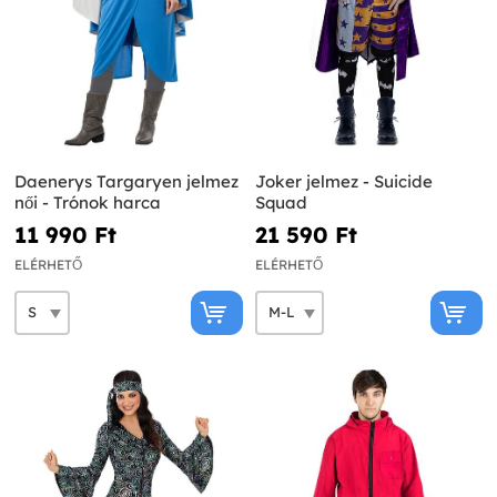
Daenerys Targaryen jelmez
Joker jelmez - Suicide
női - Trónok harca
Squad
11 990 Ft‎
21 590 Ft‎
ELÉRHETŐ
ELÉRHETŐ