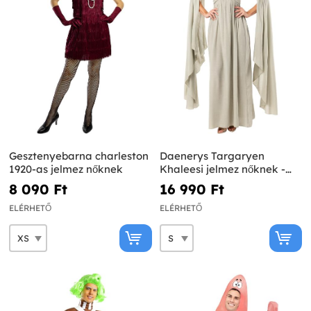
Gesztenyebarna charleston
Daenerys Targaryen
1920-as jelmez nőknek
Khaleesi jelmez nőknek -
Trónok harca
8 090 Ft‎
16 990 Ft‎
ELÉRHETŐ
ELÉRHETŐ