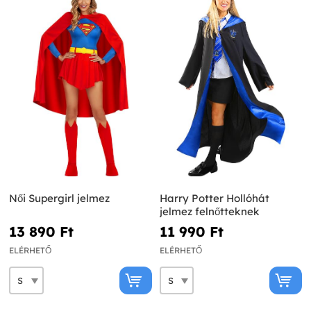
Női Supergirl jelmez
Harry Potter Hollóhát
jelmez felnőtteknek
13 890 Ft‎
11 990 Ft‎
ELÉRHETŐ
ELÉRHETŐ