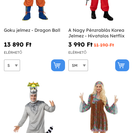
Goku jelmez - Dragon Ball
A Nagy Pénzrablás Korea
Jelmez - Hivatalos Netflix
13 890 Ft‎
3 990 Ft‎
11 190 Ft‎
ELÉRHETŐ
ELÉRHETŐ