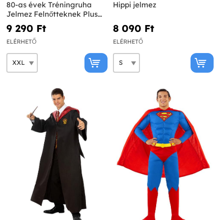
80-as évek Tréningruha
Hippi jelmez
Jelmez Felnőtteknek Plus
Size
9 290 Ft‎
8 090 Ft‎
ELÉRHETŐ
ELÉRHETŐ