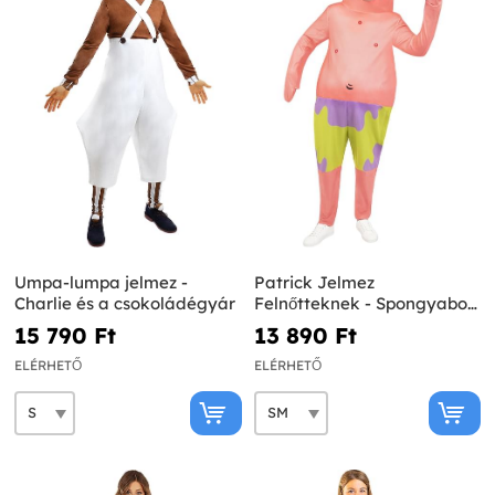
Umpa-lumpa jelmez -
Patrick Jelmez
Charlie és a csokoládégyár
Felnőtteknek - Spongyabob
Kockanadrág
15 790 Ft‎
13 890 Ft‎
ELÉRHETŐ
ELÉRHETŐ