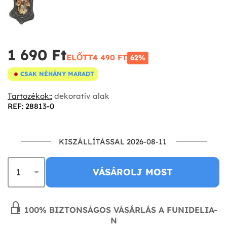
1 690 Ft‎
ELŐTT
4 490 FT‎
62%
CSAK NÉHÁNY MARADT
Tartozékok::
dekoratív alak
REF: 28813-0
KISZÁLLÍTÁSSAL 2026-08-11
VÁSÁROLJ MOST
100% BIZTONSÁGOS VÁSÁRLÁS A FUNIDELIA-
N