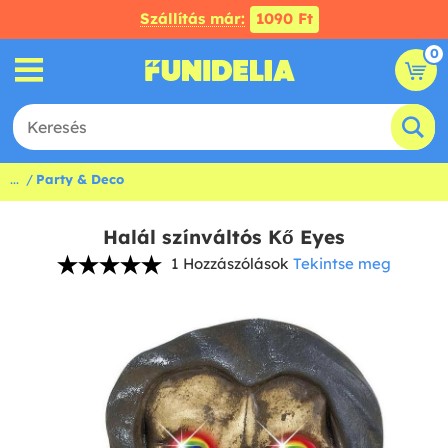
Szállítás már:
1090 Ft
0
...
Party & Deco
Halál színváltós Kő Eyes
1 Hozzászólások
Tekintse meg