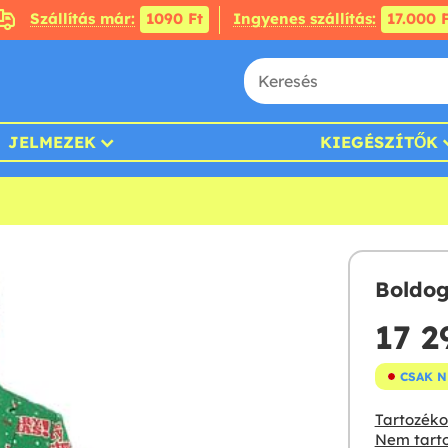
Szállítás már:
1090 Ft
Ingyenes szállítás:
17.000 F
JELMEZEK
KIEGÉSZÍTŐK
Boldog
17 2
CSAK 
Tartozékok
Nem tarto