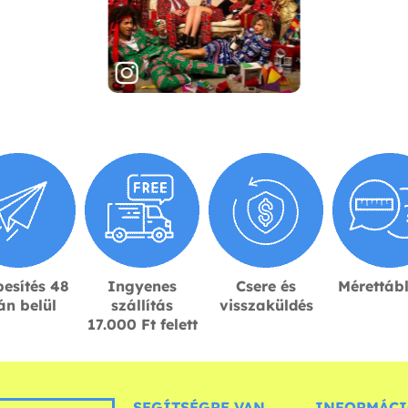
esítés 48
Ingyenes
Csere és
Mérettáb
án belül
szállítás
visszaküldés
17.000 Ft felett
SEGÍTSÉGRE VAN
INFORMÁCI