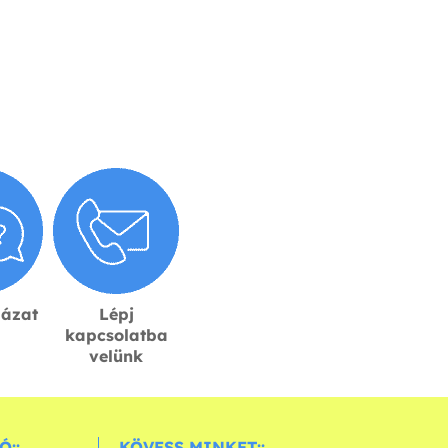
lázat
Lépj
kapcsolatba
velünk
Ó::
KÖVESS MINKET::