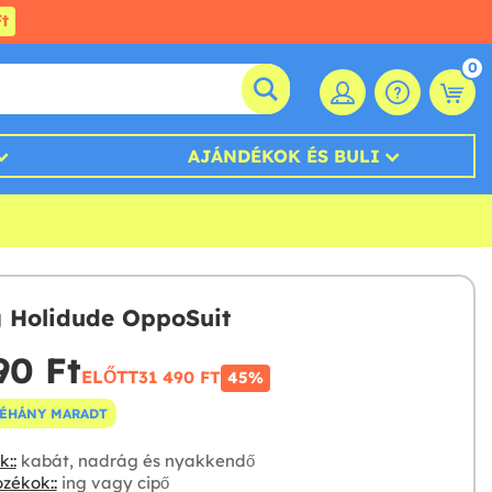
t
0
AJÁNDÉKOK ÉS BULI
 Holidude OppoSuit
90 Ft‎
ELŐTT
31 490 FT‎
45%
NÉHÁNY MARADT
::
kabát, nadrág és nyakkendő
zékok::
ing vagy cipő