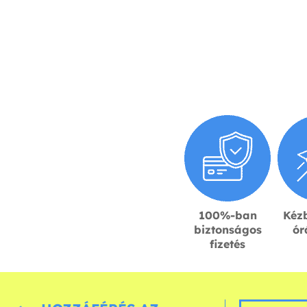
100%-ban
Kézb
biztonságos
ór
fizetés