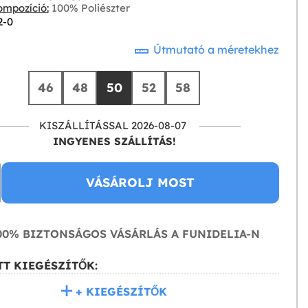
mpozíció:
100% Poliészter
2-0
Útmutató a méretekhez
46
48
50
52
58
KISZÁLLÍTÁSSAL 2026-08-07
INGYENES SZÁLLÍTÁS!
VÁSÁROLJ MOST
0% BIZTONSÁGOS VÁSÁRLÁS A FUNIDELIA-N
T KIEGÉSZÍTŐK:
+ KIEGÉSZÍTŐK