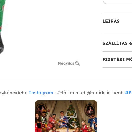
LEÍRÁS
SZÁLLÍTÁS 
FIZETÉSI M
Nagyítás
nyképeidet a
Instagram
! Jelölj minket @funidelia-ként!
#F