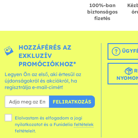
100%-ban
Kézb
biztonságos
ór
fizetés
HOZZÁFÉRÉS AZ
ÜGYFÉ
EXKLUZÍV
PROMÓCIÓKHOZ*
R
Legyen Ön az első, aki értesül az
NYOMON
újdonságokról és akciókról, ha
regisztrálja e-mail-címét!
FELIRATKOZÁS
Elolvastam és elfogadom a jogi
nyilatkozatot és a Funidelia
feltételek
feltételeit.