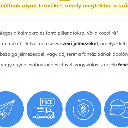
láltunk olyan terméket, amely megfelelne a szű
leges alkalmakra és forró pillanatokra. Vállalkozol rá?
rneműket, illetve merész és
szexi jelmezeket
, amelyekkel 
szolga jelmezeddel, vagy adj teret a fantáziádnak ápolónő
 vagy egyéb csábos kiegészítővel, vagy válassz érzéki
feh