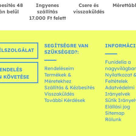
esítés 48
Ingyenes
Csere és
Mérettáb
án belül
szállítás
visszaküldés
17.000 Ft felett
SEGÍTSÉGRE VAN
INFORMÁCI
LSZOLGÁLAT
SZÜKSÉGED?:
Funidelia a
Rendeléseim
nagyvilágba
ENDELÉS
Termékek &
Nyilatkozat 
 KÖVETÉSE
Méretekhez
Feltételek
Szállítás & Kézbesítés
Adatvédelmi
Visszaküldés
Irányelvek
További Kérdések
Sütik Irányel
Elállási jog
Sitemap
Rólunk