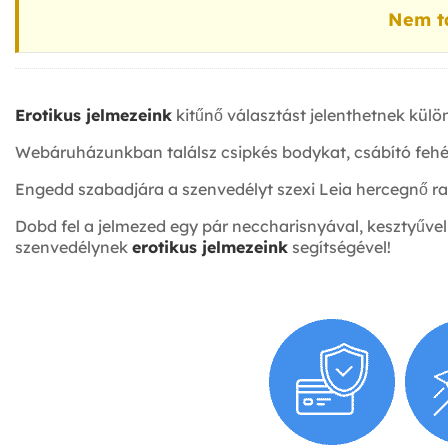
Nem ta
Erotikus jelmezeink
kitűnő választást jelenthetnek külön
Webáruházunkban találsz csipkés bodykat, csábító fehé
Engedd szabadjára a szenvedélyt szexi Leia hercegnő rab
Dobd fel a jelmezed egy pár neccharisnyával, kesztyűvel
szenvedélynek
erotikus jelmezeink
segítségével!