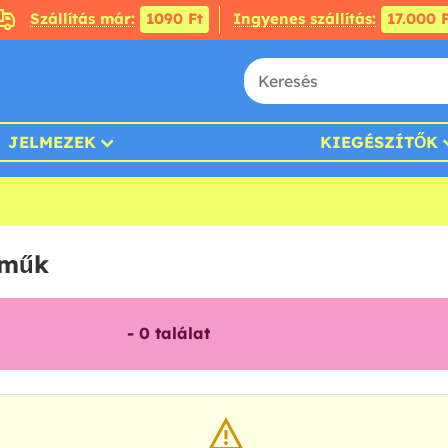
Szállítás már:
1090 Ft
Ingyenes szállítás:
17.000 F
JELMEZEK
KIEGÉSZÍTŐK
eműk
-
0
találat