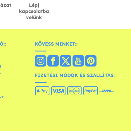
lázat
Lépj
kapcsolatba
velünk
Ó::
KÖVESS MINKET::
n
&
FIZETÉSI MÓDOK ÉS SZÁLLÍTÁS:
ve