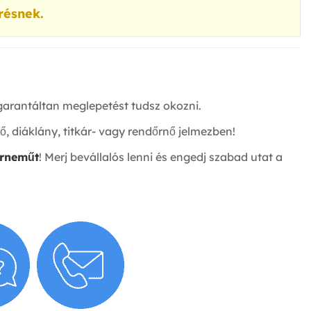
résnek.
garantáltan meglepetést tudsz okozni.
, diáklány, titkár- vagy rendőrnő jelmezben!
érneműt
! Merj bevállalós lenni és engedj szabad utat a