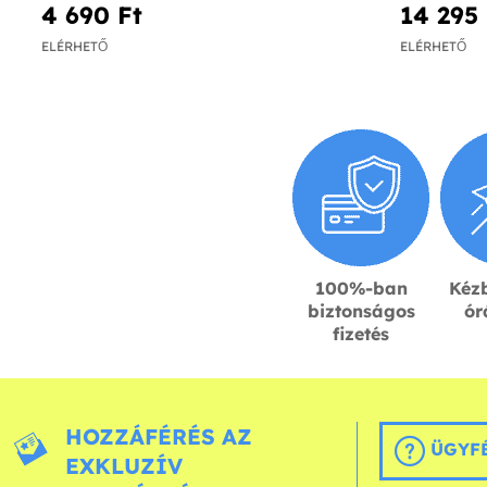
4 690 Ft‎
14 295 
ELÉRHETŐ
ELÉRHETŐ
100%-ban
Kézb
biztonságos
ór
fizetés
HOZZÁFÉRÉS AZ
ÜGYFÉ
EXKLUZÍV