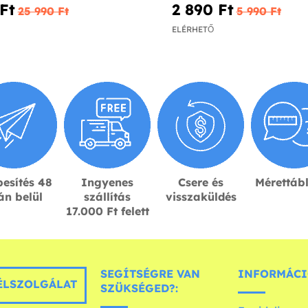
Ft‎
2 890 Ft‎
25 990 Ft‎
5 990 Ft‎
ELÉRHETŐ
esítés 48
Ingyenes
Csere és
Mérettáb
án belül
szállítás
visszaküldés
17.000 Ft felett
SEGÍTSÉGRE VAN
INFORMÁCI
LSZOLGÁLAT
SZÜKSÉGED?: