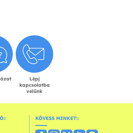
lázat
Lépj
kapcsolatba
velünk
Ó::
KÖVESS MINKET::