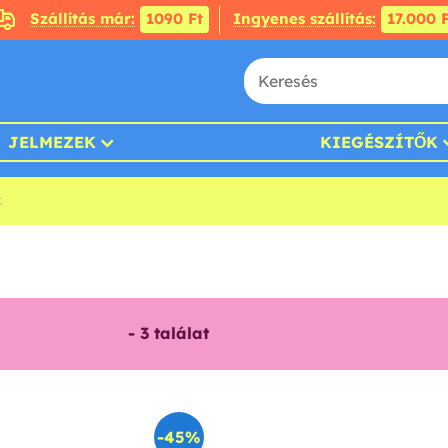
Szállítás már:
1090 Ft
Ingyenes szállítás:
17.000 F
JELMEZEK
KIEGÉSZÍTŐK
k
-
3
találat
-45%