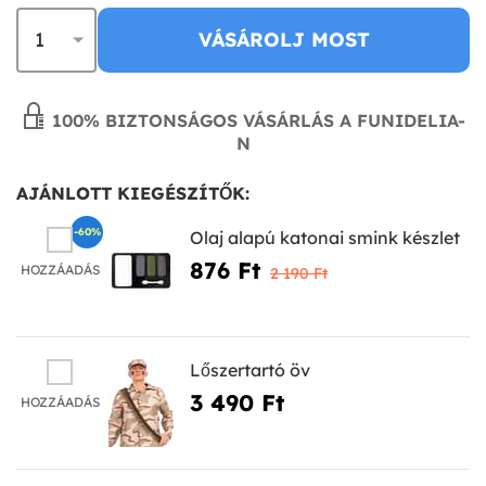
VÁSÁROLJ MOST
100% BIZTONSÁGOS VÁSÁRLÁS A FUNIDELIA-
N
AJÁNLOTT KIEGÉSZÍTŐK:
-60%
Olaj alapú katonai smink készlet
876 Ft‎
HOZZÁADÁS
2 190 Ft‎
Lőszertartó öv
3 490 Ft‎
HOZZÁADÁS