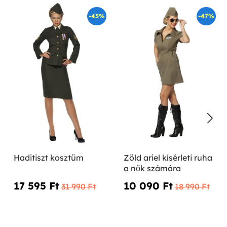
-45%
-47%
Haditiszt kosztüm
Zöld ariel kísérleti ruha
a nők számára
17 595 Ft‎
10 090 Ft‎
31 990 Ft‎
18 990 Ft‎