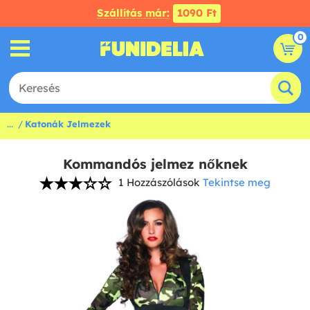
Szállítás már:
1090 Ft
0
...
Katonák Jelmezek
Kommandós jelmez nőknek
1 Hozzászólások
Tekintse meg