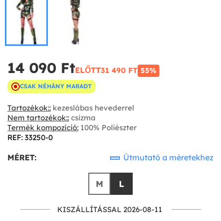
14 090 Ft‎
ELŐTT
31 490 FT‎
55%
CSAK NÉHÁNY MARADT
Tartozékok::
kezeslábas hevederrel
Nem tartozékok::
csizma
Termék kompozíció:
100% Poliészter
REF: 33250-0
MÉRET:
Útmutató a méretekhez
M
L
KISZÁLLÍTÁSSAL 2026-08-11