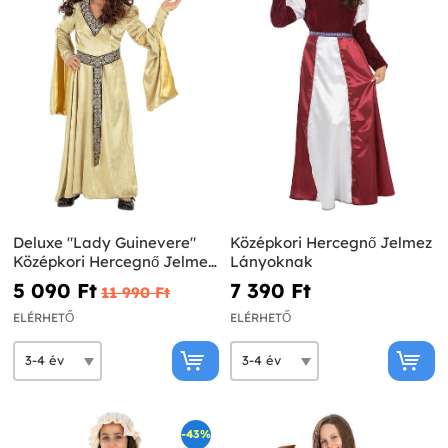
Deluxe "Lady Guinevere"
Középkori Hercegnő Jelmez
Középkori Hercegnő Jelmez
Lányoknak
Lányoknak
5 090 Ft‎
7 390 Ft‎
11 990 Ft‎
ELÉRHETŐ
ELÉRHETŐ
-43%