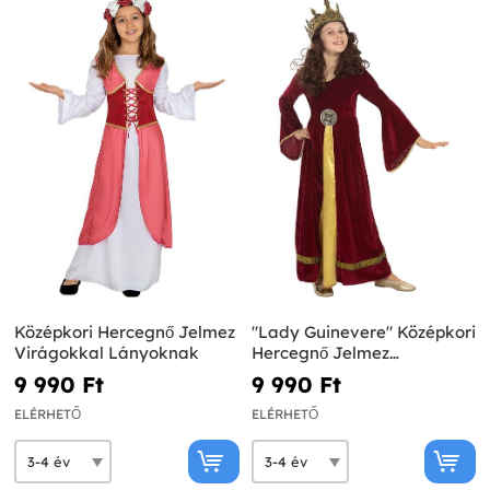
Középkori Hercegnő Jelmez
"Lady Guinevere" Középkori
Virágokkal Lányoknak
Hercegnő Jelmez
Lányoknak
9 990 Ft‎
9 990 Ft‎
ELÉRHETŐ
ELÉRHETŐ