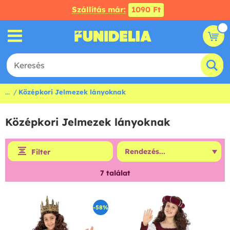
Szállítás már:
1090 Ft
...
Középkori Jelmezek lányoknak
Középkori Jelmezek lányoknak
Filter
7
találat
-58%