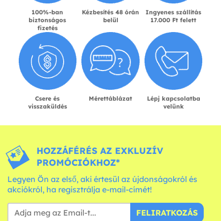
100%-ban
Kézbesítés 48 órán
Ingyenes szállítás
biztonságos
belül
17.000 Ft felett
fizetés
Csere és
Mérettáblázat
Lépj kapcsolatba
visszaküldés
velünk
HOZZÁFÉRÉS AZ EXKLUZÍV
PROMÓCIÓKHOZ*
Legyen Ön az első, aki értesül az újdonságokról és
akciókról, ha regisztrálja e-mail-címét!
FELIRATKOZÁS