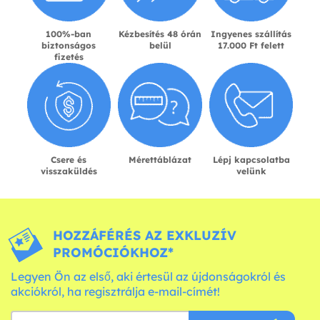
100%-ban
Kézbesítés 48 órán
Ingyenes szállítás
biztonságos
belül
17.000 Ft felett
fizetés
Csere és
Mérettáblázat
Lépj kapcsolatba
visszaküldés
velünk
HOZZÁFÉRÉS AZ EXKLUZÍV
PROMÓCIÓKHOZ*
Legyen Ön az első, aki értesül az újdonságokról és
akciókról, ha regisztrálja e-mail-címét!