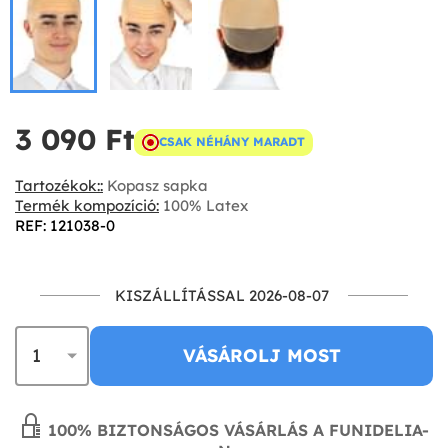
3 090 Ft‎
CSAK NÉHÁNY MARADT
Tartozékok::
Kopasz sapka
Termék kompozíció:
100% Latex
REF: 121038-0
KISZÁLLÍTÁSSAL 2026-08-07
VÁSÁROLJ MOST
100% BIZTONSÁGOS VÁSÁRLÁS A FUNIDELIA-