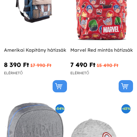
Amerikai Kapitány hátizsák
Marvel Red mintás hátizsák
8 390 Ft‎
7 490 Ft‎
17 990 Ft‎
15 490 Ft‎
ELÉRHETŐ
ELÉRHETŐ
-54%
-63%