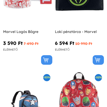
Marvel Logós Bögre
Loki pénztárca - Marvel
3 590 Ft‎
6 594 Ft‎
7 490 Ft‎
10 990 Ft‎
ELÉRHETŐ
ELÉRHETŐ
-53%
-52%