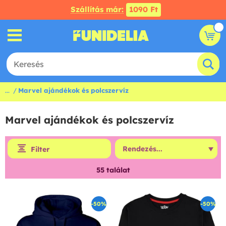
Szállítás már:
1090 Ft
...
Marvel ajándékok és polcszervíz
Marvel ajándékok és polcszervíz
Filter
55
találat
-50%
-50%