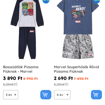
Bosszúállók Pizsama
Marvel Szuperhősök Rövid
Fiúknak - Marvel
Pizsama Fiúknak
3 890 Ft‎
2 690 Ft‎
8 990 Ft‎
7 490 Ft‎
ELÉRHETŐ
ELÉRHETŐ