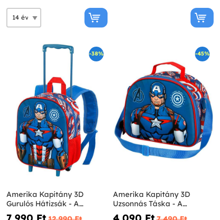
-38%
-45%
Amerika Kapitány 3D
Amerika Kapitány 3D
Gurulós Hátizsák - A
Uzsonnás Táska - A
Bosszúállók
Bosszúállók
7 990 Ft‎
4 090 Ft‎
12 990 Ft‎
7 490 Ft‎