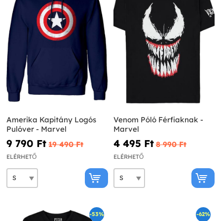
Amerika Kapitány Logós
Venom Póló Férfiaknak -
Pulóver - Marvel
Marvel
9 790 Ft‎
4 495 Ft‎
19 490 Ft‎
8 990 Ft‎
ELÉRHETŐ
ELÉRHETŐ
-53%
-62%