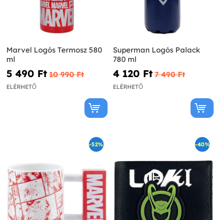
Marvel Logós Termosz 580
Superman Logós Palack
ml
780 ml
5 490 Ft‎
4 120 Ft‎
10 990 Ft‎
7 490 Ft‎
ELÉRHETŐ
ELÉRHETŐ
-52%
-40%