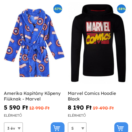
-57%
-58%
Amerika Kapitány Köpeny
Marvel Comics Hoodie
Fiúknak - Marvel
Black
5 590 Ft‎
8 190 Ft‎
12 990 Ft‎
19 490 Ft‎
ELÉRHETŐ
ELÉRHETŐ