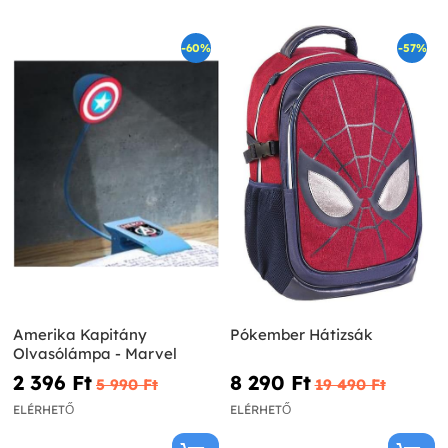
-60%
-57%
Amerika Kapitány
Pókember Hátizsák
Olvasólámpa - Marvel
2 396 Ft‎
8 290 Ft‎
5 990 Ft‎
19 490 Ft‎
ELÉRHETŐ
ELÉRHETŐ