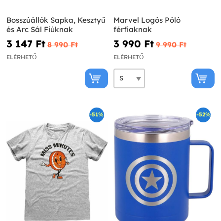
Bosszúállók Sapka, Kesztyű
Marvel Logós Póló
és Arc Sál Fiúknak
férfiaknak
3 147 Ft‎
3 990 Ft‎
8 990 Ft‎
9 990 Ft‎
ELÉRHETŐ
ELÉRHETŐ
-51%
-52%