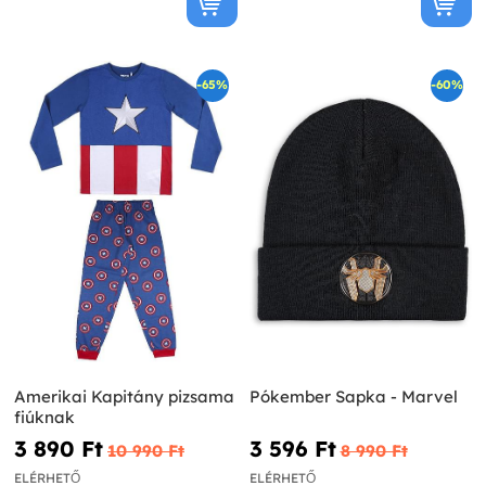
-65%
-60%
Amerikai Kapitány pizsama
Pókember Sapka - Marvel
fiúknak
3 890 Ft‎
3 596 Ft‎
10 990 Ft‎
8 990 Ft‎
ELÉRHETŐ
ELÉRHETŐ