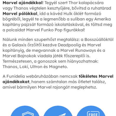
Marvel ajándékkal
! Tegyél szert Thor kalapácsára
vagy Thanos végtelen kesztyűjére, bővítsd a ruhatárad
Marvel pólókkal
, idd a kávéd Hulk öklét formázó
bögréből, legyél te a legmenőbb a suliban egy Amerika
kapitány pajzsát formázó iskolatáskával, és töltsd meg
a polcaidat Marvel Funko Pop figurákkal!
Nálunk minden szuperhőst megtalálsz: a Bosszúállóktól
és a Galaxis őrzőitől kezdve Deadpoolig és Marvel
kapitányig, de megvannak a Marvel Runaways és a
Marvel Bajnokok viadala játék főszereplői is.
Természetesen, a gonoszok sem hiányozhatnak:
Thanos, Loki, Ultron és Magneto.
A Funidelia webáruházában nemcsak
tökéletes Marvel
ajándékokat
, hanem számtalan más ötletet találsz,
amivel bármilyen Marvel rajongót meglephetsz.