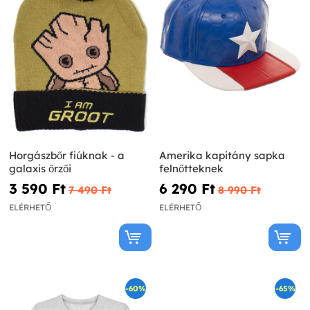
Horgászbőr fiúknak - a
Amerika kapitány sapka
galaxis őrzői
felnőtteknek
3 590 Ft‎
6 290 Ft‎
7 490 Ft‎
8 990 Ft‎
ELÉRHETŐ
ELÉRHETŐ
-60%
-65%