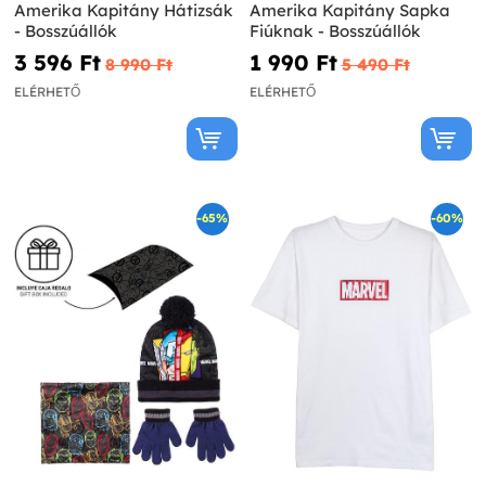
Amerika Kapitány Hátizsák
Amerika Kapitány Sapka
- Bosszúállók
Fiúknak - Bosszúállók
3 596 Ft‎
1 990 Ft‎
8 990 Ft‎
5 490 Ft‎
ELÉRHETŐ
ELÉRHETŐ
-65%
-60%