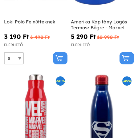
Loki Póló Felnőtteknek
Amerika Kapitány Logós
Termosz Bögre - Marvel
3 190 Ft‎
5 290 Ft‎
6 490 Ft‎
10 990 Ft‎
ELÉRHETŐ
ELÉRHETŐ
-50%
-45%