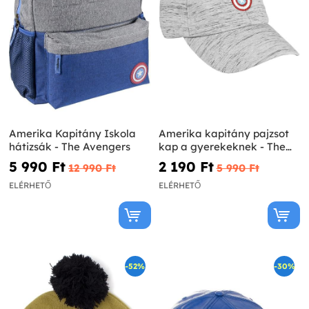
Amerika Kapitány Iskola
Amerika kapitány pajzsot
hátizsák - The Avengers
kap a gyerekeknek - The
Avengers
5 990 Ft‎
2 190 Ft‎
12 990 Ft‎
5 990 Ft‎
ELÉRHETŐ
ELÉRHETŐ
-52%
-30%