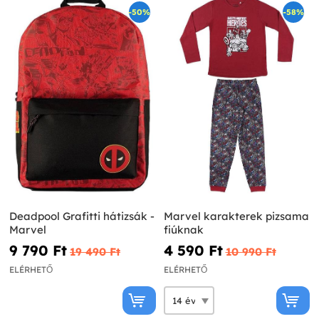
-50%
-58%
Deadpool Grafitti hátizsák -
Marvel karakterek pizsama
Marvel
fiúknak
9 790 Ft‎
4 590 Ft‎
19 490 Ft‎
10 990 Ft‎
ELÉRHETŐ
ELÉRHETŐ