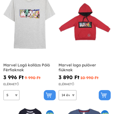
Marvel Logó kollázs Póló
Marvel logo pulóver
Férfiaknak
fiúknak
3 996 Ft‎
3 890 Ft‎
9 990 Ft‎
10 990 Ft‎
ELÉRHETŐ
ELÉRHETŐ
-57%
-64%