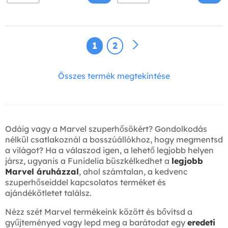
1
2
Összes termék megtekintése
Odáig vagy a Marvel szuperhősökért? Gondolkodás
nélkül csatlakoznál a bosszúállókhoz, hogy megmentsd
a világot? Ha a válaszod igen, a lehető legjobb helyen
jársz, ugyanis a Funidelia büszkélkedhet a
legjobb
Marvel áruházzal
, ahol számtalan, a kedvenc
szuperhőseiddel kapcsolatos terméket és
ajándékötletet találsz.
Nézz szét Marvel termékeink között és bővítsd a
gyűjteményed vagy lepd meg a barátodat egy
eredeti